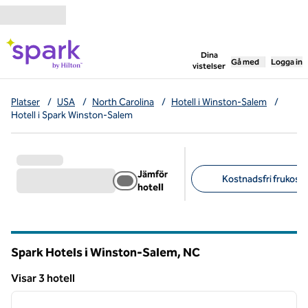
Gå vidare till innehållet
,
öppnar ny flik
Dina
Gå med
Logga in
vistelser
Platser
/
USA
/
North Carolina
/
Hotell i Winston-Salem
/
Hotell i Spark Winston-Salem
Jämför
Kostnadsfri frukost (
hotell
Föreslagna filter
Spark Hotels i Winston-Salem,
NC
North Carolina
Visar 3 hotell
1
/
12
Visar 3 hotell
föregående bild
nästa b
1 av 12