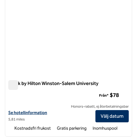
Spark by Hilton Winston-Salem University
Spark by Hilton Winston-Salem University
$78
Från*
Honors-rabatt, ej återbetalningsbar
Visa hotelluppgifter för Spark by Hilton Winston-Salem University
Se hotellinformation
Välj datum
5,81 miles
Kostnadsfri frukost
Gratis parkering
Inomhuspool
1
/
6