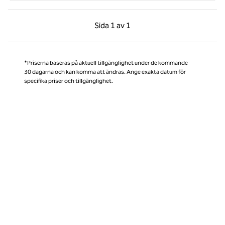
Föregående sida, 1 av 1
Nästa sida, 1 av 1
Sida
1 av 1
Sida 1 av 1
*Priserna baseras på aktuell tillgänglighet under de kommande
30 dagarna och kan komma att ändras. Ange exakta datum för
specifika priser och tillgänglighet.