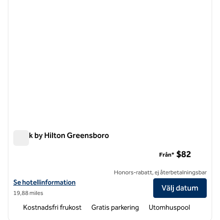
Spark by Hilton Greensboro
Spark by Hilton Greensboro
$82
Från*
Honors-rabatt, ej återbetalningsbar
Visa hotelluppgifter för Spark by Hilton Greensboro
Se hotellinformation
Välj datum
19,88 miles
Kostnadsfri frukost
Gratis parkering
Utomhuspool