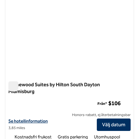
Homewood Suites by Hilton South Dayton
Miamisburg
Homewood Suites by Hilton South Dayton Miamisburg
$106
Från*
Honors-rabatt, ej återbetalningsbar
Visa hotelluppgifter för Homewood Suites by Hilton South Dayton M
Se hotellinformation
Välj datum
3,85 miles
Kostnadsfri frukost
Gratis parkering
Utomhuspool