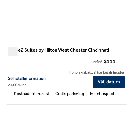
Home2 Suites by Hilton West Chester Cincinnati
Home2 Suites by Hilton West Chester Cincinnati
$111
Från*
Honors-rabatt, ej återbetalningsbar
Visa hotelluppgifter för Home2 Suites by Hilton West Chester Cincin
Se hotellinformation
Välj datum
24,66 miles
Kostnadsfri frukost
Gratis parkering
Inomhuspool
1
/
12
föregående bild
nästa b
1 av 12