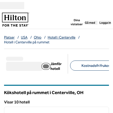
Gå vidare till innehållet
,
öppnar ny flik
Dina
Gå med
Logga in
vistelser
Platser
/
USA
/
Ohio
/
Hotell i Centerville
/
Hotell i Centerville på rummet
Jämför
Kostnadsfri frukost 
hotell
Föreslagna filter
Kökshotell på rummet i Centerville,
OH
Ohio
Visar 10 hotell
1
/
12
Visar 10 hotell
föregående bild
nästa b
1 av 12