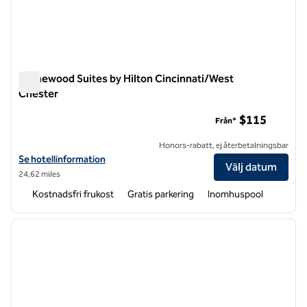
Homewood Suites by Hilton Cincinnati/West
Chester
Homewood Suites by Hilton Cincinnati/West Chester
$115
Från*
Honors-rabatt, ej återbetalningsbar
Visa hotelluppgifter för Homewood Suites by Hilton Cincinnati/Wes
Se hotellinformation
Välj datum
24,62 miles
Kostnadsfri frukost
Gratis parkering
Inomhuspool
1
/
12
föregående bild
nästa b
1 av 12