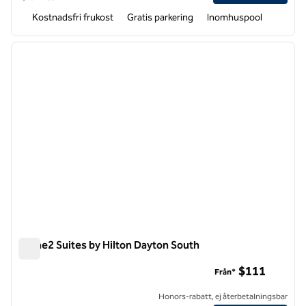
Kostnadsfri frukost
Gratis parkering
Inomhuspool
1
/
12
föregående bild
nästa b
1 av 12
Home2 Suites by Hilton Dayton South
Home2 Suites by Hilton Dayton South
$111
Från*
Honors-rabatt, ej återbetalningsbar