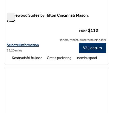
Homewood Suites by Hilton Cincinnati Mason,
Ohio
Homewood Suites by Hilton Cincinnati Mason, Ohio
$112
Från*
Honors-rabatt, ej återbetalningsbar
Visa hotelluppgifter för Homewood Suites by Hilton Cincinnati Maso
Se hotellinformation
Välj datum
23,20 miles
Kostnadsfri frukost
Gratis parkering
Inomhuspool
1
/
10
föregående bild
nästa b
1 av 10