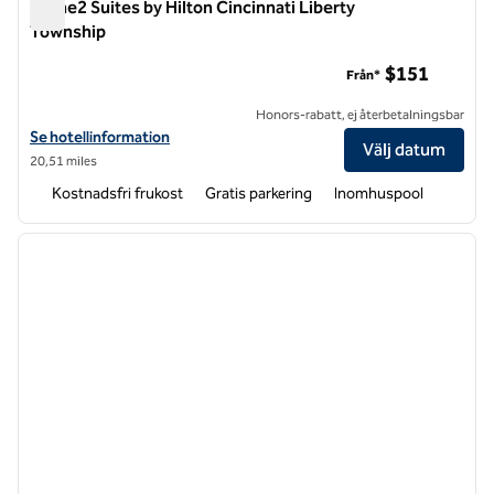
Home2 Suites by Hilton Cincinnati Liberty
Township
Home2 Suites by Hilton Cincinnati Liberty Township
$151
Från*
Honors-rabatt, ej återbetalningsbar
Visa hotelluppgifter för Home2 Suites by Hilton Cincinnati Liberty T
Se hotellinformation
Välj datum
20,51 miles
Kostnadsfri frukost
Gratis parkering
Inomhuspool
1
/
12
föregående bild
nästa b
1 av 12