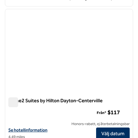
1
/
12
föregående bild
nästa b
1 av 12
Home2 Suites by Hilton Dayton-Centerville
Home2 Suites by Hilton Dayton-Centerville
$117
Från*
Honors-rabatt, ej återbetalningsbar
Visa hotelluppgifter för Home2 Suites by Hilton Dayton-Centerville
Se hotellinformation
Välj datum
4,49 miles