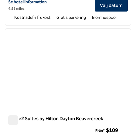
Visa hotelluppgifter för Home2 Suites by Hilton Dayton South
Se hotellinformation
Välj datum
4,52 miles
Kostnadsfri frukost
Gratis parkering
Inomhuspool
1
/
12
föregående bild
nästa b
1 av 12
Home2 Suites by Hilton Dayton Beavercreek
Home2 Suites by Hilton Dayton Beavercreek
$109
Från*