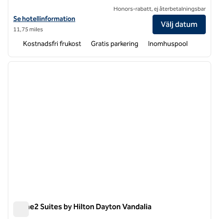
Honors-rabatt, ej återbetalningsbar
Visa hotelluppgifter för Home2 Suites by Hilton Dayton Beavercreek
Se hotellinformation
Välj datum
11,75 miles
Kostnadsfri frukost
Gratis parkering
Inomhuspool
1
/
12
föregående bild
nästa b
1 av 12
Home2 Suites by Hilton Dayton Vandalia
Home2 Suites by Hilton Dayton Vandalia