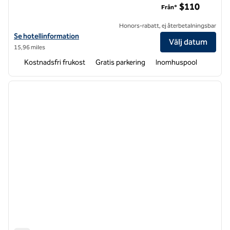
$110
Från*
Honors-rabatt, ej återbetalningsbar
Visa hotelluppgifter för Home2 Suites by Hilton Dayton Vandalia
Se hotellinformation
Välj datum
15,96 miles
Kostnadsfri frukost
Gratis parkering
Inomhuspool
1
/
12
föregående bild
nästa b
1 av 12