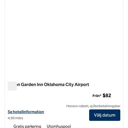
föregående bild
nästa b
1 av 11
Hilton Garden Inn Oklahoma City Airport
Hilton Garden Inn Oklahoma City Airport
$82
Från*
Honors-rabatt, ej återbetalningsbar
Visa hotelluppgifter för Hilton Garden Inn Oklahoma City Airport
Se hotellinformation
Välj datum
4,90 miles
Gratis parkering
Utomhuspool