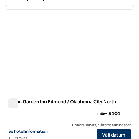
1
/
12
föregående bild
nästa b
1 av 12
Hilton Garden Inn Edmond / Oklahoma City North
Hilton Garden Inn Edmond / Oklahoma City North
$101
Från*
Honors-rabatt, ej återbetalningsbar
Visa hotelluppgifter för Hilton Garden Inn Edmond / Oklahoma City N
Se hotellinformation
Välj datum
15,78 miles