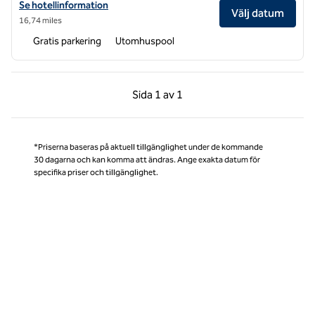
Visa hotelluppgifter för Hilton Garden Inn Norman
Se hotellinformation
Välj datum
16,74 miles
Gratis parkering
Utomhuspool
Föregående sida, 1 av 1
Nästa sida, 1 av 1
Sida
1 av 1
Sida 1 av 1
*Priserna baseras på aktuell tillgänglighet under de kommande
30 dagarna och kan komma att ändras. Ange exakta datum för
specifika priser och tillgänglighet.