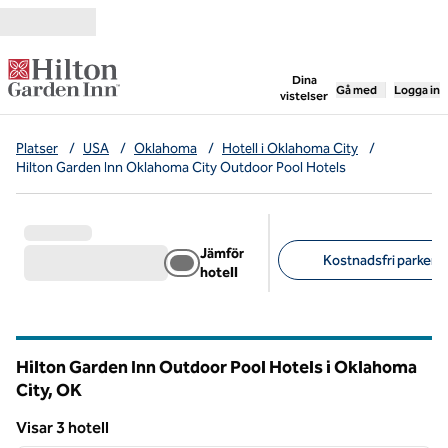
Gå vidare till innehållet
,
öppnar ny flik
Dina
Gå med
Logga in
vistelser
Platser
/
USA
/
Oklahoma
/
Hotell i Oklahoma City
/
Hilton Garden Inn Oklahoma City Outdoor Pool Hotels
Jämför
Kostnadsfri parkerin
hotell
Föreslagna filter
Hilton Garden Inn Outdoor Pool Hotels i Oklahoma
City,
OK
Oklahoma
Visar 3 hotell
1
/
11
Visar 3 hotell