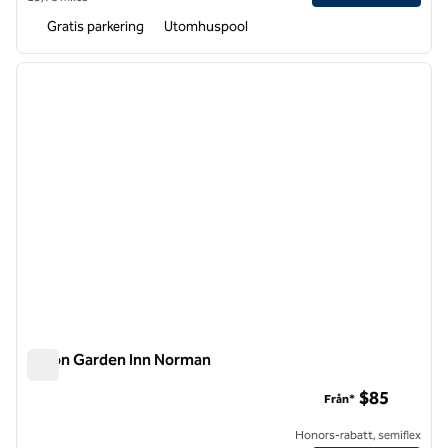
Gratis parkering
Utomhuspool
1
/
12
föregående bild
nästa b
1 av 12
Hilton Garden Inn Norman
Hilton Garden Inn Norman
$85
Från*
Honors-rabatt, semiflex