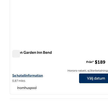
Hilton Garden Inn Bend
Hilton Garden Inn Bend
$189
Från*
Honors-rabatt, ej återbetalning
Visa hotelluppgifter för Hilton Garden Inn Bend
Se hotellinformation
Välj datum
0,87 miles
Inomhuspool
Före