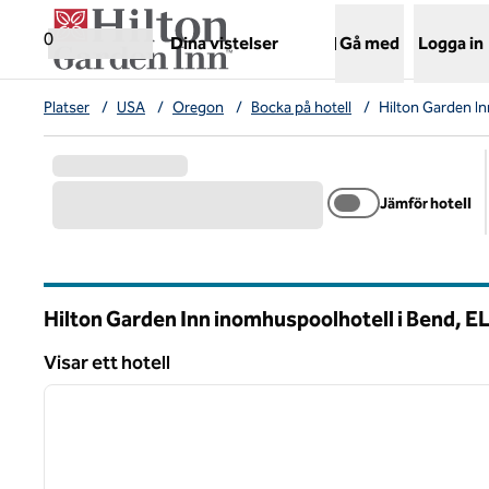
Gå vidare till innehållet
,
öppnar ny flik
0
Dina vistelser
Gå med
Logga in
Platser
/
USA
/
Oregon
/
Bocka på hotell
/
Hilton Garden I
Jämför hotell
Hilton Garden Inn inomhuspoolhotell i Bend,
E
Oregon
Visar ett hotell
1
Visar ett hotell
föregående bild
1 av 12