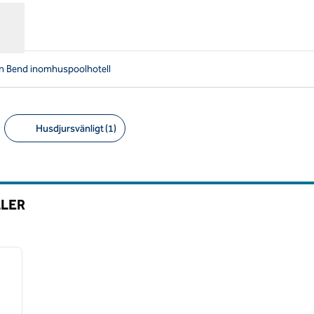
nn Bend inomhuspoolhotell
Husdjursvänligt (1)
Föreslagna filter
LLER
/
12
nästa bild