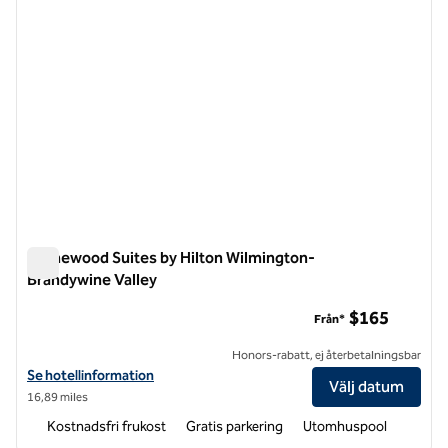
Homewood Suites by Hilton Wilmington-
Brandywine Valley
Homewood Suites by Hilton Wilmington-Brandywine Valley
$165
Från*
Honors-rabatt, ej återbetalningsbar
Visa hotelluppgifter för Homewood Suites by Hilton Wilmington-Bra
Se hotellinformation
Välj datum
16,89 miles
Kostnadsfri frukost
Gratis parkering
Utomhuspool
1
/
12