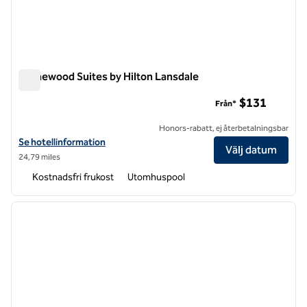
Homewood Suites by Hilton Lansdale
Homewood Suites by Hilton Lansdale
$131
Från*
Honors-rabatt, ej återbetalningsbar
Visa hotelluppgifter för Homewood Suites by Hilton Lansdale
Se hotellinformation
Välj datum
24,79 miles
Kostnadsfri frukost
Utomhuspool
1
/
12
föregående bild
nästa b
1 av 12