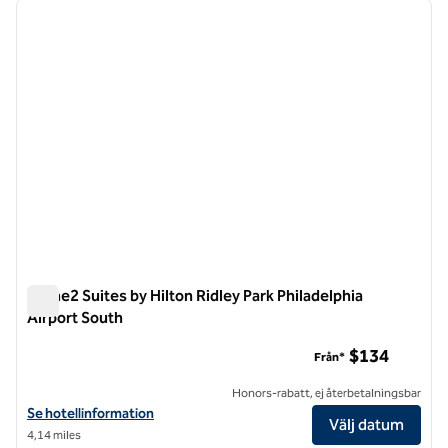
föregående bild
nästa b
1 av 12
Home2 Suites by Hilton Ridley Park Philadelphia
Airport South
Home2 Suites by Hilton Ridley Park Philadelphia Airport Sout
$134
Från*
Honors-rabatt, ej återbetalningsbar
Visa hotelluppgifter för Home2 Suites by Hilton Ridley Park Philadelp
Se hotellinformation
Välj datum
4,14 miles