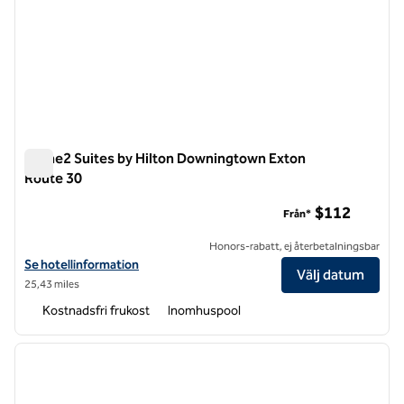
Home2 Suites by Hilton Downingtown Exton
Route 30
Home2 Suites by Hilton Downingtown Exton Route 30
$112
Från*
Honors-rabatt, ej återbetalningsbar
Visa hotelluppgifter för Home2 Suites by Hilton Downingtown Exton
Se hotellinformation
Välj datum
25,43 miles
Kostnadsfri frukost
Inomhuspool
1
/
12
föregående bild
nästa b
1 av 12