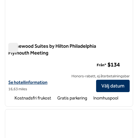
Homewood Suites by Hilton Philadelphia
Plymouth Meeting
Homewood Suites by Hilton Philadelphia Plymouth Meeting
$134
Från*
Honors-rabatt, ej återbetalningsbar
Visa hotelluppgifter för Homewood Suites by Hilton Philadelphia Pl
Se hotellinformation
Välj datum
16,63 miles
Kostnadsfri frukost
Gratis parkering
Inomhuspool
1
/
12
föregående bild
nästa b
1 av 12