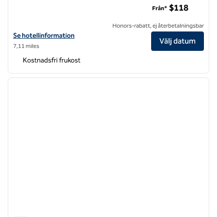
$118
Från*
Honors-rabatt, ej återbetalningsbar
Visa hotelluppgifter för Home2 Suites by Hilton Philadelphia – Conve
Se hotellinformation
Välj datum
7,11 miles
Kostnadsfri frukost
1
/
12
föregående bild
nästa b
1 av 12