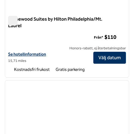
Homewood Suites by Hilton Philadelphia/Mt.
Laurel
Homewood Suites by Hilton Philadelphia/Mt. Laurel
$110
Från*
Honors-rabatt, ej återbetalningsbar
Visa hotelluppgifter för Homewood Suites by Hilton Philadelphia/Mt.
Se hotellinformation
Välj datum
15,71 miles
Kostnadsfri frukost
Gratis parkering
1
/
12
föregående bild
nästa b
1 av 12