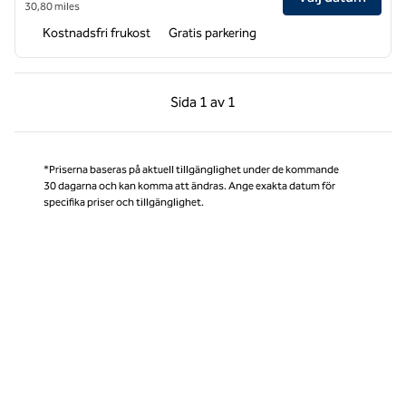
30,80 miles
Kostnadsfri frukost
Gratis parkering
Föregående sida, 1 av 1
Nästa sida, 1 av 1
Sida
1 av 1
Sida 1 av 1
*Priserna baseras på aktuell tillgänglighet under de kommande
30 dagarna och kan komma att ändras. Ange exakta datum för
specifika priser och tillgänglighet.