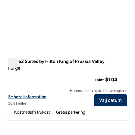
Home2 Suites by Hilton King of Prussia Valley
Forge
Home2 Suites by Hilton King of Prussia Valley Forge
$104
Från*
Honors-rabatt, ej återbetalningsbar
Visa hotelluppgifter för Home2 Suites by Hilton King of Prussia Valley
Se hotellinformation
Välj datum
16,81 miles
Kostnadsfri frukost
Gratis parkering
1
/
12
föregående bild
nästa b
1 av 12