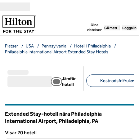
Gå vidare till innehållet
,
öppnar ny flik
Dina
Gå med
Logga in
vistelser
Platser
/
USA
/
Pennsylvania
/
Hotell i Philadelphia
/
Philadelphia International Airport Extended Stay Hotels
Jämför
Kostnadsfri frukost 
hotell
Föreslagna filter
Extended Stay-hotell nära Philadelphia
International Airport, Philadelphia,
PA
Pennsylvania
Visar 20 hotell
1
/
12
Visar 20 hotell