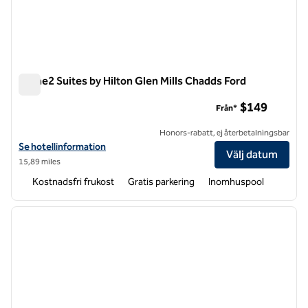
Home2 Suites by Hilton Glen Mills Chadds Ford
Home2 Suites by Hilton Glen Mills Chadds Ford
$149
Från*
Honors-rabatt, ej återbetalningsbar
Visa hotelluppgifter för Home2 Suites by Hilton Glen Mills Chadds Fo
Se hotellinformation
Välj datum
15,89 miles
Kostnadsfri frukost
Gratis parkering
Inomhuspool
1
/
12
föregående bild
nästa b
1 av 12