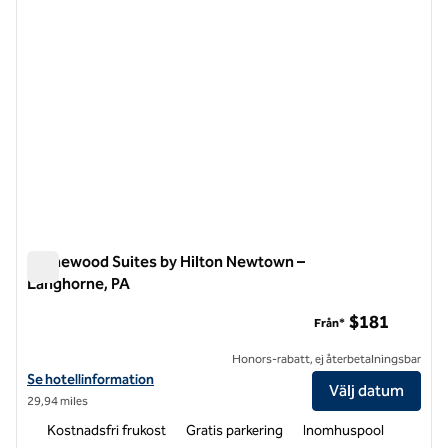
Homewood Suites by Hilton Newtown –
Langhorne, PA
Homewood Suites by Hilton Newtown – Langhorne, PA
$181
Från*
Honors-rabatt, ej återbetalningsbar
Visa hotelluppgifter för Homewood Suites by Hilton Newtown – Lan
Se hotellinformation
Välj datum
29,94 miles
Kostnadsfri frukost
Gratis parkering
Inomhuspool