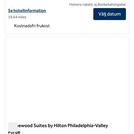
Honors-rabatt, ej återbetalningsbar
Visa hotelluppgifter för Homewood Suites by Hilton Wilmington D
Se hotellinformation
Välj datum
19,64 miles
Kostnadsfri frukost
1
/
12
föregående bild
nästa b
1 av 12
Homewood Suites by Hilton Philadelphia-Valley
Forge