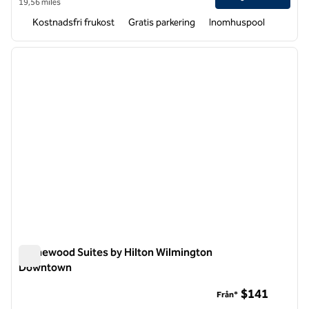
19,56 miles
Kostnadsfri frukost
Gratis parkering
Inomhuspool
1
/
12
föregående bild
nästa b
1 av 12
Homewood Suites by Hilton Wilmington
Downtown
Homewood Suites by Hilton Wilmington Downtown
$141
Från*