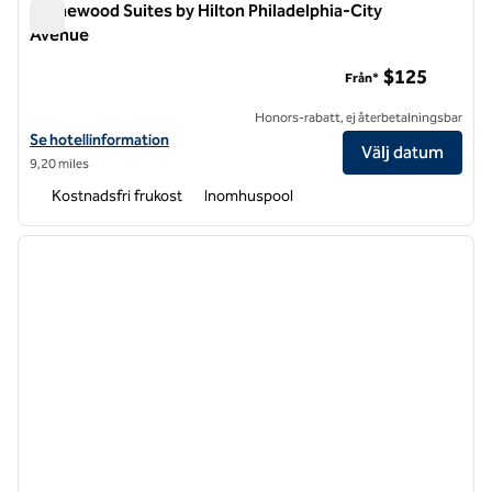
Homewood Suites by Hilton Philadelphia-City
Avenue
Homewood Suites by Hilton Philadelphia-City Avenue
$125
Från*
Honors-rabatt, ej återbetalningsbar
Visa hotelluppgifter för Homewood Suites by Hilton Philadelphia-Ci
Se hotellinformation
Välj datum
9,20 miles
Kostnadsfri frukost
Inomhuspool
1
/
12
föregående bild
nästa b
1 av 12