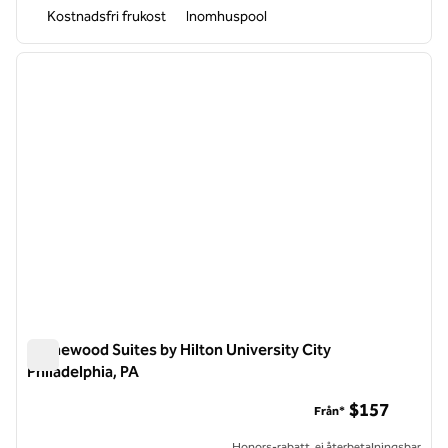
Kostnadsfri frukost
Inomhuspool
1
/
12
föregående bild
nästa b
1 av 12
Homewood Suites by Hilton University City
Philadelphia, PA
Homewood Suites by Hilton University City Philadelphia, PA
$157
Från*
Honors-rabatt, ej återbetalningsbar