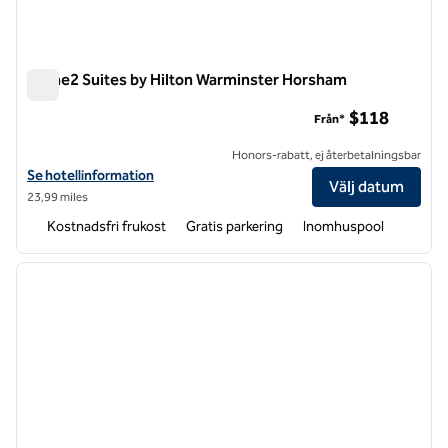
Home2 Suites by Hilton Warminster Horsham
Home2 Suites by Hilton Warminster Horsham
$118
Från*
Honors-rabatt, ej återbetalningsbar
Visa hotelluppgifter för Home2 Suites by Hilton Warminster Horsha
Se hotellinformation
Välj datum
23,99 miles
Kostnadsfri frukost
Gratis parkering
Inomhuspool
1
/
12
föregående bild
nästa b
1 av 12