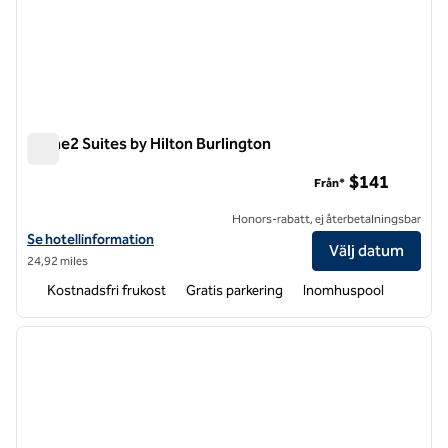
Home2 Suites by Hilton Burlington
Home2 Suites by Hilton Burlington
$141
Från*
Honors-rabatt, ej återbetalningsbar
Visa hotelluppgifter för Home2 Suites by Hilton Burlington
Se hotellinformation
Välj datum
24,92 miles
Kostnadsfri frukost
Gratis parkering
Inomhuspool
1
/
11
föregående bild
nästa b
1 av 11