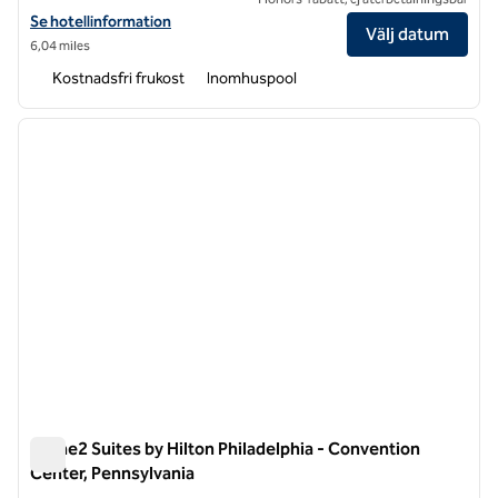
Visa hotelluppgifter för Homewood Suites by Hilton University City P
Se hotellinformation
Välj datum
6,04 miles
Kostnadsfri frukost
Inomhuspool
1
/
11
föregående bild
nästa b
1 av 11
Home2 Suites by Hilton Philadelphia - Convention
Center, Pennsylvania
Home2 Suites by Hilton Philadelphia - Convention Center, Pe