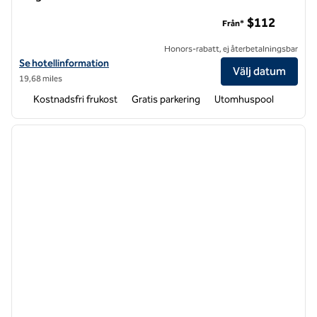
Homewood Suites by Hilton Philadelphia-Valley Forge
$112
Från*
Honors-rabatt, ej återbetalningsbar
Visa hotelluppgifter för Homewood Suites by Hilton Philadelphia-Val
Se hotellinformation
Välj datum
19,68 miles
Kostnadsfri frukost
Gratis parkering
Utomhuspool
1
/
12
föregående bild
nästa b
1 av 12