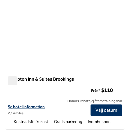
Hampton Inn & Suites Brookings
Hampton Inn & Suites Brookings
$110
Från*
Honors-rabatt, ej återbetalningsbar
Visa hotelldetaljer för Hampton Inn & Suites Brookings
Se hotellinformation
Välj datum
2,14 miles
Kostnadsfri frukost
Gratis parkering
Inomhuspool