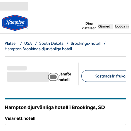
Gå vidare till innehållet
,
öppnar ny flik
Dina
Gå med
Logga in
vistelser
Platser
/
USA
/
South Dakota
/
Brookings-hotell
/
Hampton Brookings djurvänliga hotell
Jämför
Kostnadsfri frukost (
hotell
Föreslagna filter
Hampton djurvänliga hotell i Brookings,
SD
South Dakota
Visar ett hotell
1
/
12
Visar ett hotell
föregående bild
nästa b
1 av 12