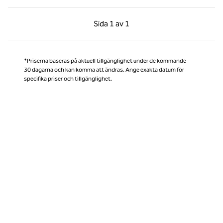
Föregående sida, 1 av 1
Nästa sida, 1 av 1
Sida
1 av 1
Sida 1 av 1
*Priserna baseras på aktuell tillgänglighet under de kommande
30 dagarna och kan komma att ändras. Ange exakta datum för
specifika priser och tillgänglighet.