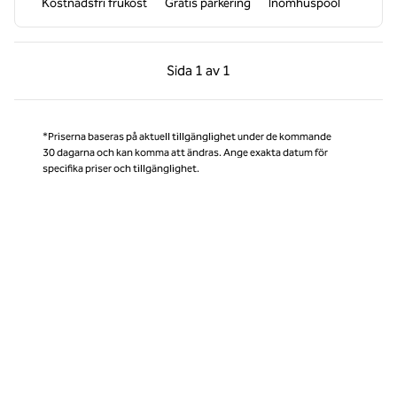
Kostnadsfri frukost
Gratis parkering
Inomhuspool
Föregående sida, 1 av 1
Nästa sida, 1 av 1
Sida
1 av 1
Sida 1 av 1
*Priserna baseras på aktuell tillgänglighet under de kommande
30 dagarna och kan komma att ändras. Ange exakta datum för
specifika priser och tillgänglighet.