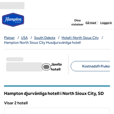
Gå vidare till innehållet
,
öppnar ny flik
Dina
Gå med
Logga in
vistelser
Platser
/
USA
/
South Dakota
/
Hotell i North Sioux City
/
Hampton North Sioux City Husdjursvänliga hotell
Jämför
Kostnadsfri frukost (
hotell
Föreslagna filter
Hampton djurvänliga hotell i North Sioux City,
SD
South Dakota
Visar 2 hotell
1
/
8
Visar 2 hotell
föregående bild
nästa b
1 av 8