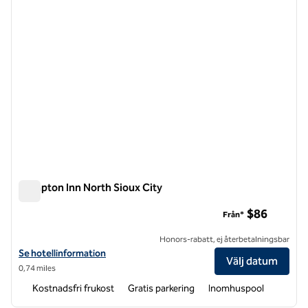
Hampton Inn North Sioux City
Hampton Inn North Sioux City
$86
Från*
Honors-rabatt, ej återbetalningsbar
Visa hotelldetaljer för Hampton Inn North Sioux City
Se hotellinformation
Välj datum
0,74 miles
Kostnadsfri frukost
Gratis parkering
Inomhuspool
1
/
12