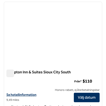
föregående bild
nästa b
1 av 12
Hampton Inn & Suites Sioux City South
Hampton Inn & Suites Sioux City South
$110
Från*
Honors-rabatt, ej återbetalningsbar
Visa hotelluppgifter för Hampton Inn & Suites Sioux City South
Se hotellinformation
Välj datum
9,49 miles