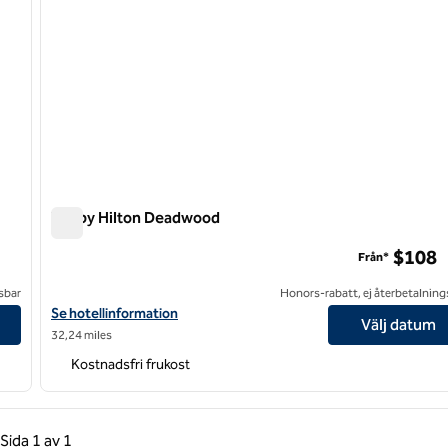
Tru by Hilton Deadwood
Tru by Hilton Deadwood
$108
Från*
sbar
Honors-rabatt, ej återbetalning
Visa hotelluppgifter för Tru by Hilton Deadwood
Se hotellinformation
Välj datum
32,24 miles
Kostnadsfri frukost
gående sida, 1 av 1
Nästa sida, 1 av 1
Sida
1 av 1