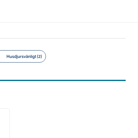
Husdjursvänligt (2)
/
12
nästa bild