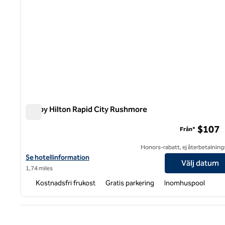
Tru by Hilton Rapid City Rushmore
Tru by Hilton Rapid City Rushmore
$107
Från*
Honors-rabatt, ej återbetalning
Visa hotelluppgifter för Tru by Hilton Rapid City Rushmore
Se hotellinformation
Välj datum
1,74 miles
Kostnadsfri frukost
Gratis parkering
Inomhuspool
Före