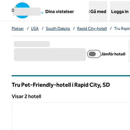
Gå vidare till innehållet
,
öppnar ny flik
0
Dina vistelser
Gå med
Logga in
Platser
/
USA
/
South Dakota
/
Rapid City-hotell
/
Tru Rapid
Jämför hotell
Tru Pet-Friendly-hotell i Rapid City,
SD
South Dakota
Visar 2 hotell
1
Visar 2 hotell
föregående bild
1 av 12