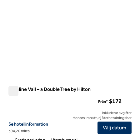
Highline Vail – a DoubleTree by Hilton
Highline Vail – a DoubleTree by Hilton
$172
Från*
Inkluderar avgifter
Honors-rabatt, ej återbetalningsbar
Visa hotelluppgifter för Highline Vail – a DoubleTree by Hilton
Se hotellinformation
Välj datum
394,20 miles