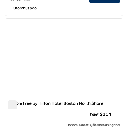
Utomhuspool
1
/
12
föregående bild
nästa b
1 av 12
DoubleTree by Hilton Hotel Boston North Shore
DoubleTree by Hilton Hotel Boston North Shore
$114
Från*
Honors-rabatt, ej återbetalningsbar