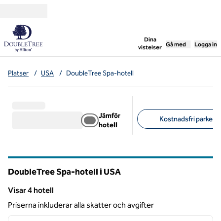
Gå vidare till innehållet
,
öppnar ny flik
Dina
Gå med
Logga in
vistelser
Platser
/
USA
/
DoubleTree Spa-hotell
Jämför
Kostnadsfri parkerin
hotell
Föreslagna filter
DoubleTree Spa-hotell i USA
Visar 4 hotell
Visar 4 hotell
Priserna inkluderar alla skatter och avgifter
1
/
12
föregående bild
nästa b
1 av 12