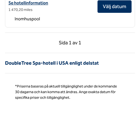
Visa hotelluppgifter för DoubleTree by Hilton Hotel Boston North Sh
Se hotellinformation
Välj datum
1 470,20 miles
Inomhuspool
Föregående sida, 1 av 1
Nästa sida, 1 av 1
Sida
1 av 1
Sida 1 av 1
DoubleTree Spa-hotell i USA enligt delstat
*Priserna baseras på aktuell tillgänglighet under de kommande
30 dagarna och kan komma att ändras. Ange exakta datum för
specifika priser och tillgänglighet.