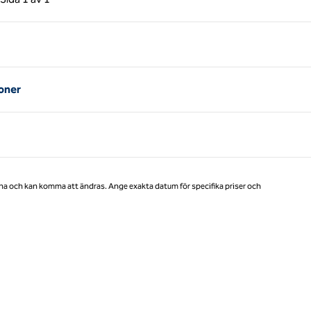
Sida 1 av 1
oner
na och kan komma att ändras. Ange exakta datum för specifika priser och