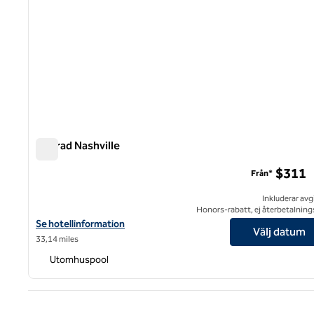
Conrad Nashville
Conrad Nashville
$311
Från*
Inkluderar avg
Honors-rabatt, ej återbetalning
Visa hotelluppgifter för Conrad Nashville
Se hotellinformation
Välj datum
33,14 miles
Utomhuspool
Före