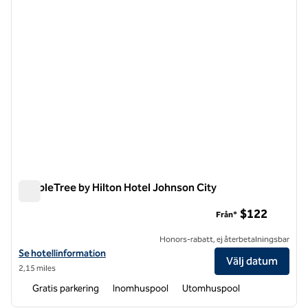
DoubleTree by Hilton Hotel Johnson City
DoubleTree by Hilton Hotel Johnson City
$122
Från*
Honors-rabatt, ej återbetalningsbar
Visa hotelluppgifter för DoubleTree by Hilton Hotel Johnson City
Se hotellinformation
Välj datum
2,15 miles
Gratis parkering
Inomhuspool
Utomhuspool