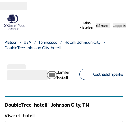
Gå vidare till innehållet
,
öppnar ny flik
Dina
Gå med
Logga in
vistelser
Platser
/
USA
/
Tennessee
/
Hotell i Johnson City
/
DoubleTree Johnson City-hotell
Jämför
Kostnadsfri parkerin
hotell
Föreslagna filter
DoubleTree-hotell i Johnson City,
TN
Tennessee
Visar ett hotell
1
/
10
Visar ett hotell
föregående bild
nästa b
1 av 10