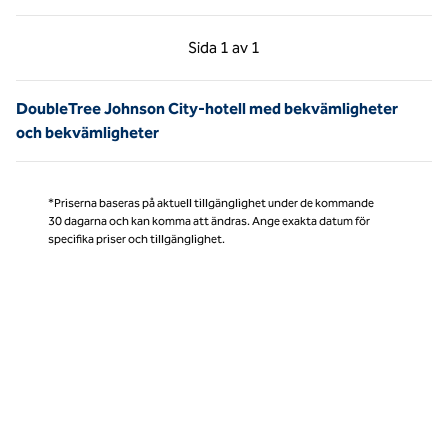
Föregående sida, 1 av 1
Nästa sida, 1 av 1
Sida
1 av 1
Sida 1 av 1
DoubleTree Johnson City-hotell med bekvämligheter
och bekvämligheter
*Priserna baseras på aktuell tillgänglighet under de kommande
30 dagarna och kan komma att ändras. Ange exakta datum för
specifika priser och tillgänglighet.