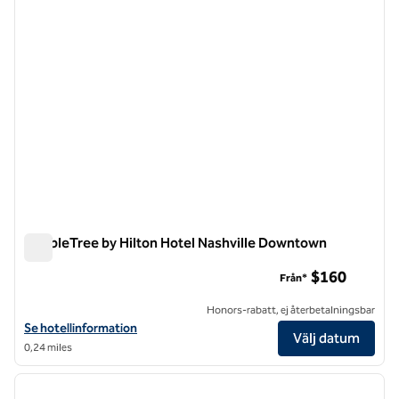
DoubleTree by Hilton Hotel Nashville Downtown
DoubleTree by Hilton Hotel Nashville Downtown
$160
Från*
Honors-rabatt, ej återbetalningsbar
Visa hotelluppgifter för DoubleTree by Hilton Hotel Nashville Down
Se hotellinformation
Välj datum
0,24 miles
1
/
12
föregående bild
nästa b
1 av 12