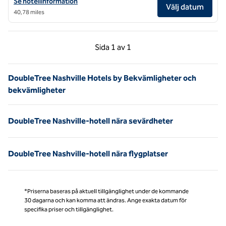
Visa hotelluppgifter för DoubleTree by Hilton Clarksville Riverview
Se hotellinformation
Välj datum
40,78 miles
Föregående sida, 1 av 1
Nästa sida, 1 av 1
Sida
1 av 1
Sida 1 av 1
DoubleTree Nashville Hotels by Bekvämligheter och
bekvämligheter
DoubleTree Nashville-hotell nära sevärdheter
DoubleTree Nashville-hotell nära flygplatser
*Priserna baseras på aktuell tillgänglighet under de kommande
30 dagarna och kan komma att ändras. Ange exakta datum för
specifika priser och tillgänglighet.