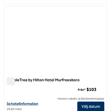
1
/
12
föregående bild
nästa b
1 av 12
DoubleTree by Hilton Hotel Murfreesboro
DoubleTree by Hilton Hotel Murfreesboro
$103
Från*
Honors-rabatt, ej återbetalningsbar
Visa hotelluppgifter för DoubleTree by Hilton Hotel Murfreesboro
Se hotellinformation
Välj datum
29,83 miles