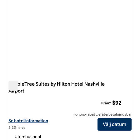
DoubleTree Suites by Hilton Hotel Nashville
Airport
DoubleTree Suites by Hilton Hotel Nashville Airport
$92
Från*
Honors-rabatt, ej återbetalningsbar
Visa hotelluppgifter för DoubleTree Suites by Hilton Hotel Nashville 
Se hotellinformation
Välj datum
5,23 miles
Utomhuspool