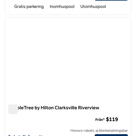
Gratis parkering
Inomhuspool
Utomhuspool
1
/
12
föregående bild
nästa b
1 av 12
DoubleTree by Hilton Clarksville Riverview
DoubleTree by Hilton Clarksville Riverview
$119
Från*
Honors-rabatt, ej återbetalningsbar