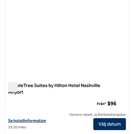
DoubleTree Suites by Hilton Hotel Nashville
Airport
DoubleTree Suites by Hilton Hotel Nashville Airport
$96
Från*
Honors-rabatt, ej återbetalningsbar
Visa hotelluppgifter för DoubleTree Suites by Hilton Hotel Nashville 
Se hotellinformation
Välj datum
29,20 miles