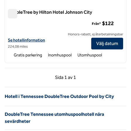
DoubleTree by Hilton Hotel Johnson City
DoubleTree by Hilton Hotel Johnson City
$122
Från*
Honors-rabatt, ej återbetalningsbar
Visa hotelluppgifter för DoubleTree by Hilton Hotel Johnson City
Se hotellinformation
Välj datum
224,08 miles
Gratis parkering
Inomhuspool
Utomhuspool
Föregående sida, 1 av 1
Nästa sida, 1 av 1
Sida
1 av 1
Sida 1 av 1
Hotell i Tennessee DoubleTree Outdoor Pool by City
DoubleTree Tennessee utomhuspoolhotell nära
sevärdheter