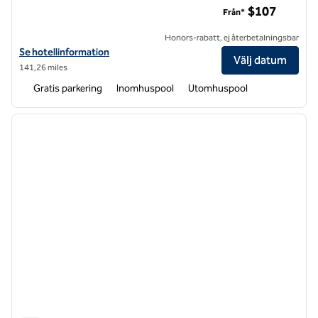
$107
Från*
Honors-rabatt, ej återbetalningsbar
Visa hotelluppgifter för DoubleTree by Hilton Hotel Jackson
Se hotellinformation
Välj datum
141,26 miles
Gratis parkering
Inomhuspool
Utomhuspool
1
/
12
föregående bild
nästa b
1 av 12