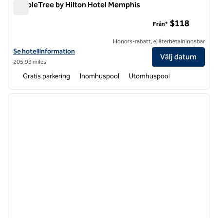
DoubleTree by Hilton Hotel Memphis
DoubleTree by Hilton Hotel Memphis
$118
Från*
Honors-rabatt, ej återbetalningsbar
Visa hotelluppgifter för DoubleTree by Hilton Hotel Memphis
Se hotellinformation
Välj datum
205,93 miles
Gratis parkering
Inomhuspool
Utomhuspool
1
/
10
föregående bild
nästa b
1 av 10