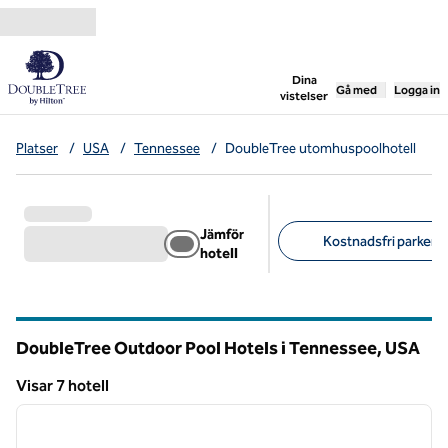
Gå vidare till innehållet
,
öppnar ny flik
Dina
Gå med
Logga in
vistelser
Platser
/
USA
/
Tennessee
/
DoubleTree utomhuspoolhotell
Jämför
Kostnadsfri parkerin
hotell
Föreslagna filter
DoubleTree Outdoor Pool Hotels i Tennessee, USA
Visar 7 hotell
1
/
12
Visar 7 hotell
föregående bild
nästa b
1 av 12