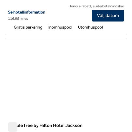
Honors-rabatt, ej återbetalningsbar
Visa hotelluppgifter för DoubleTree by Hilton Hotel Oak Ridge – Knoxv
Se hotellinformation
Välj datum
116,95 miles
Gratis parkering
Inomhuspool
Utomhuspool
1
/
12
föregående bild
nästa b
1 av 12
DoubleTree by Hilton Hotel Jackson
DoubleTree by Hilton Hotel Jackson