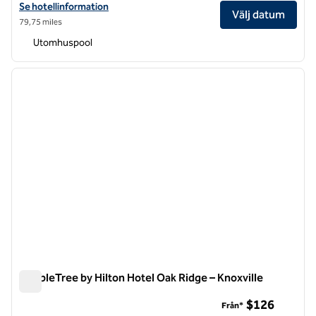
Visa hotelluppgifter för DoubleTree by Hilton Hotel Chattanooga 
Se hotellinformation
Välj datum
79,75 miles
Utomhuspool
1
/
12
föregående bild
nästa b
1 av 12
DoubleTree by Hilton Hotel Oak Ridge – Knoxville
DoubleTree by Hilton Hotel Oak Ridge – Knoxville
$126
Från*