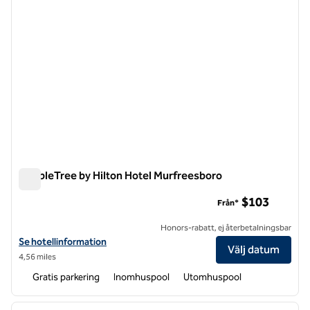
DoubleTree by Hilton Hotel Murfreesboro
DoubleTree by Hilton Hotel Murfreesboro
$103
Från*
Honors-rabatt, ej återbetalningsbar
Visa hotelluppgifter för DoubleTree by Hilton Hotel Murfreesboro
Se hotellinformation
Välj datum
4,56 miles
Gratis parkering
Inomhuspool
Utomhuspool
1
/
12
föregående bild
nästa b
1 av 12