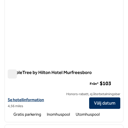
DoubleTree by Hilton Hotel Murfreesboro
DoubleTree by Hilton Hotel Murfreesboro
$103
Från*
Honors-rabatt, ej återbetalningsbar
Visa hotelluppgifter för DoubleTree by Hilton Hotel Murfreesboro
Se hotellinformation
Välj datum
4,56 miles
Gratis parkering
Inomhuspool
Utomhuspool
1
/
12
föregående bild
nästa b
1 av 12