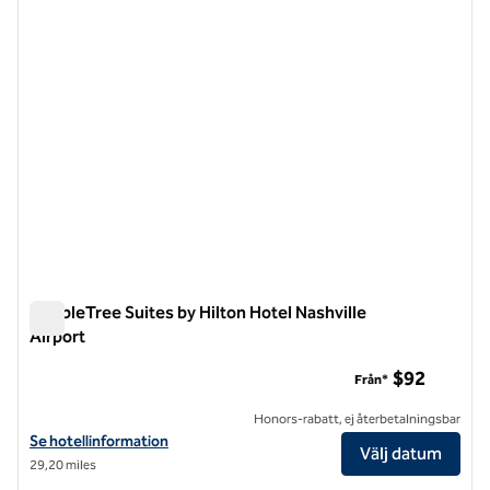
DoubleTree Suites by Hilton Hotel Nashville
Airport
DoubleTree Suites by Hilton Hotel Nashville Airport
$92
Från*
Honors-rabatt, ej återbetalningsbar
Visa hotelluppgifter för DoubleTree Suites by Hilton Hotel Nashville 
Se hotellinformation
Välj datum
29,20 miles