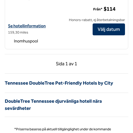
Park Vista – a DoubleTree by Hilton Hotel – Gatlinburg
$114
Från*
Honors-rabatt, ej återbetalningsbar
Visa hotelluppgifter för The Park Vista – a DoubleTree by Hilton Hotel
Se hotellinformation
Välj datum
159,30 miles
Inomhuspool
Föregående sida, 1 av 1
Nästa sida, 1 av 1
Sida
1 av 1
Sida 1 av 1
Tennessee DoubleTree Pet-Friendly Hotels by City
DoubleTree Tennessee djurvänliga hotell nära
sevärdheter
*Priserna baseras på aktuell tillgänglighet under de kommande