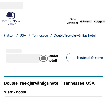
Gå vidare till innehållet
,
öppnar ny flik
Dina
Gå med
Logga in
vistelser
Platser
/
USA
/
Tennessee
/
DoubleTree djurvänliga hotell
Jämför
Kostnadsfri parkerin
hotell
Föreslagna filter
DoubleTree djurvänliga hotell i Tennessee, USA
Visar 7 hotell
1
/
12
Visar 7 hotell
föregående bild
nästa b
1 av 12