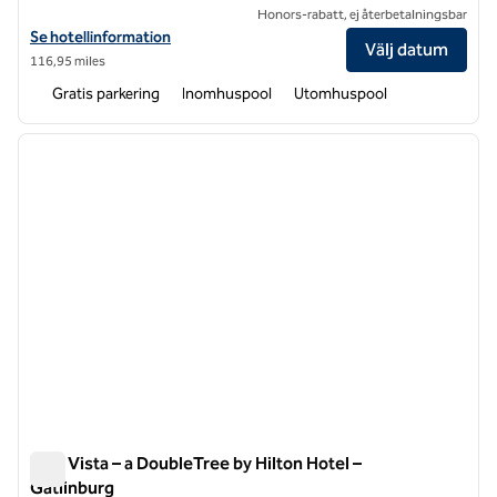
Honors-rabatt, ej återbetalningsbar
Visa hotelluppgifter för DoubleTree by Hilton Hotel Oak Ridge – Knoxv
Se hotellinformation
Välj datum
116,95 miles
Gratis parkering
Inomhuspool
Utomhuspool
1
/
12
föregående bild
nästa b
1 av 12
Park Vista – a DoubleTree by Hilton Hotel –
Gatlinburg