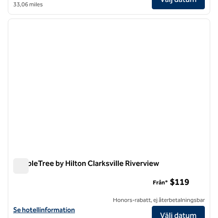
33,06 miles
1
/
12
föregående bild
nästa b
1 av 12
DoubleTree by Hilton Clarksville Riverview
DoubleTree by Hilton Clarksville Riverview
$119
Från*
Honors-rabatt, ej återbetalningsbar
Visa hotelluppgifter för DoubleTree by Hilton Clarksville Riverview
Se hotellinformation
Välj datum