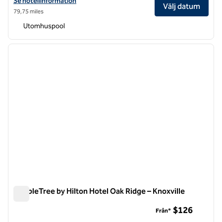
Visa hotelluppgifter för DoubleTree by Hilton Hotel Chattanooga 
Se hotellinformation
Välj datum
79,75 miles
Utomhuspool
1
/
12
föregående bild
nästa b
1 av 12
DoubleTree by Hilton Hotel Oak Ridge – Knoxville
DoubleTree by Hilton Hotel Oak Ridge – Knoxville
$126
Från*