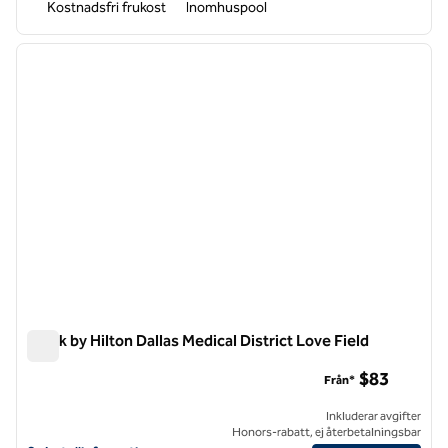
Kostnadsfri frukost
Inomhuspool
1
/
12
föregående bild
nästa b
1 av 12
Spark by Hilton Dallas Medical District Love Field
Spark by Hilton Dallas Medical District Love Field
$83
Från*
Inkluderar avgifter
Honors-rabatt, ej återbetalningsbar