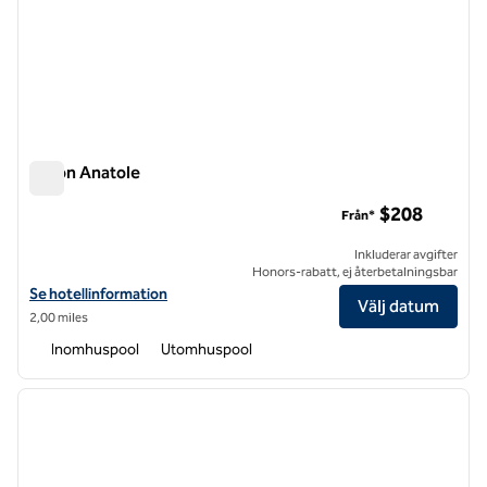
Hilton Anatole
Hilton Anatole
$208
Från*
Inkluderar avgifter
Honors-rabatt, ej återbetalningsbar
Visa hotelluppgifter för Hilton Anatole
Se hotellinformation
Välj datum
2,00 miles
Inomhuspool
Utomhuspool
1
/
12
föregående bild
nästa b
1 av 12