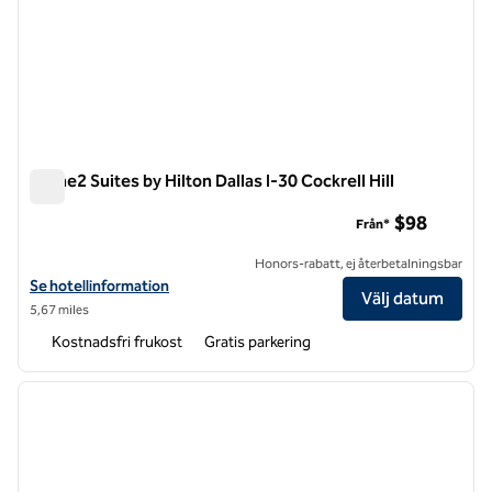
Home2 Suites by Hilton Dallas I-30 Cockrell Hill
Home2 Suites by Hilton Dallas I-30 Cockrell Hill
$98
Från*
Honors-rabatt, ej återbetalningsbar
Visa hotelluppgifter för Home2 Suites by Hilton Dallas I-30 Cockrell Hi
Se hotellinformation
Välj datum
5,67 miles
Kostnadsfri frukost
Gratis parkering
1
/
12
föregående bild
nästa b
1 av 12