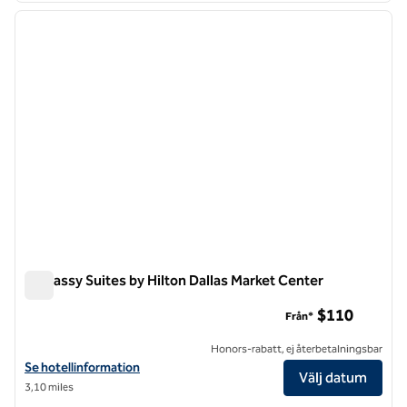
föregående bild
nästa b
1 av 12
Embassy Suites by Hilton Dallas Market Center
Embassy Suites by Hilton Dallas Market Center
$110
Från*
Honors-rabatt, ej återbetalningsbar
Visa hotelluppgifter för Embassy Suites by Hilton Dallas Market Cent
Se hotellinformation
Välj datum
3,10 miles