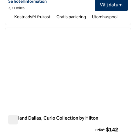
Visa hotelluppgifter för Spark by Hilton Dallas Medical District Love Fi
Se hotellinformation
Välj datum
3,71 miles
Kostnadsfri frukost
Gratis parkering
Utomhuspool
1
/
12
föregående bild
nästa b
1 av 12
Highland Dallas, Curio Collection by Hilton
Highland Dallas, Curio Collection by Hilton
$142
Från*