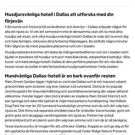
Husdjursvänliga hotell i Dallas att utforska med din
färjevän
Från konst och historia till sevärdheter och äventyr – Dallas erbjuder något för
alla att njuta av. Vi vet att semestern inte är densamma utan att ta med dina
husdjur på resan, och våra husdjursvänliga hotell i Dallas är redo att ta emot dig
och hela familjen, inklusive dina fyrbenta följeslagare. Bo stilfullt några minuter
från några av de mest populära platserna runt om i staden.
Husdjursälskare kommer att älska de många kattkaféerna runt om i staden som
bjuder in besökare till husdjur och purr med älskvärda, adopterbara kattdjur. Våra
hund- och kattvänliga hotell i Dallas är den perfekta platsen för att vila dina
tassar innan du kollar in alla fantastiska husdjursaktiviteter i hela staden.
Hundvänliga Dallas-hotell är en bark ovanför resten
Main Street Garden ligger i hjärtat av centrala Dallas och är ett massivt urbant
grönområde som sträcker sig över nästan två tunnland. Detta är en populär
utomhusplats för liveunderhållning och samhällsevenemang där valpar alltid är
välkomna. Hundar ligger i den östra änden av stadens Main Street District och
kan springa och leka tills hjärtat är nöjd med parkens hundlöpning. NorthBark
Dog Park har mer än 20 tunnland hundvänligt utrymme som du och din valp kan
njuta av. Det finns två separata områden bara för små eller stora hundar, gott om
grönt gräs och skuggiga vandringsleder att njuta av. Parken har också
picknickbord och en damm som din valp kan simma runt i om de är så benägna.
Texas backcountry är mogen för att utforska i Dallas. Koppla av och ge dig ut för
att upptäcka de fantastiska vandringslederna på Cedar Ridge Nature Preserve.