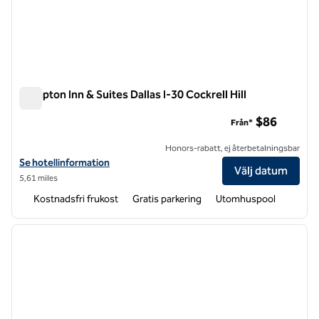
Hampton Inn & Suites Dallas I-30 Cockrell Hill
Hampton Inn & Suites Dallas I-30 Cockrell Hill
$86
Från*
Honors-rabatt, ej återbetalningsbar
Visa hotelluppgifter för Hampton Inn & Suites Dallas I-30 Cockrell Hill
Se hotellinformation
Välj datum
5,61 miles
Kostnadsfri frukost
Gratis parkering
Utomhuspool
1
/
12
föregående bild
nästa b
1 av 12