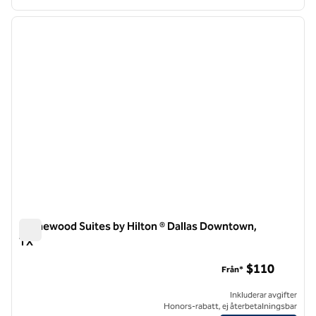
1
/
12
föregående bild
nästa b
1 av 12
Homewood Suites by Hilton ® Dallas Downtown,
TX
Homewood Suites by Hilton ® Dallas Downtown, TX
$110
Från*
Inkluderar avgifter
Honors-rabatt, ej återbetalningsbar