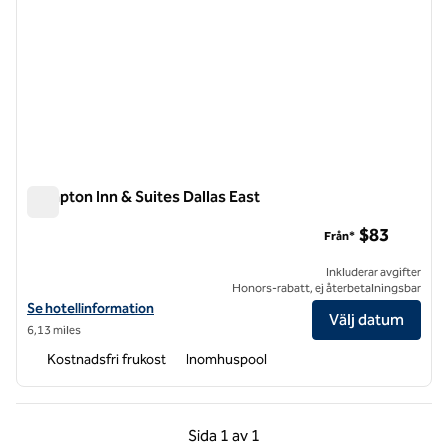
Hampton Inn & Suites Dallas East
Hampton Inn & Suites Dallas East
$83
Från*
Inkluderar avgifter
Honors-rabatt, ej återbetalningsbar
Visa hotelluppgifter för Hampton Inn & Suites Dallas East
Se hotellinformation
Välj datum
6,13 miles
Kostnadsfri frukost
Inomhuspool
Föregående sida, 1 av 1
Nästa sida, 1 av 1
Sida
1 av 1
Sida 1 av 1