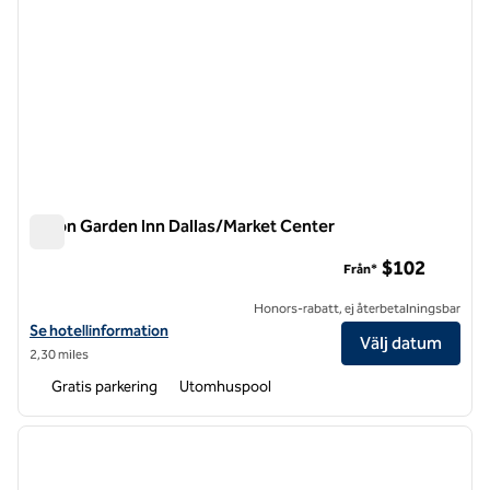
Hilton Garden Inn Dallas/Market Center
Hilton Garden Inn Dallas/Market Center
$102
Från*
Honors-rabatt, ej återbetalningsbar
Visa hotelluppgifter för Hilton Garden Inn Dallas/Market Center
Se hotellinformation
Välj datum
2,30 miles
Gratis parkering
Utomhuspool
1
/
12
föregående bild
nästa b
1 av 12