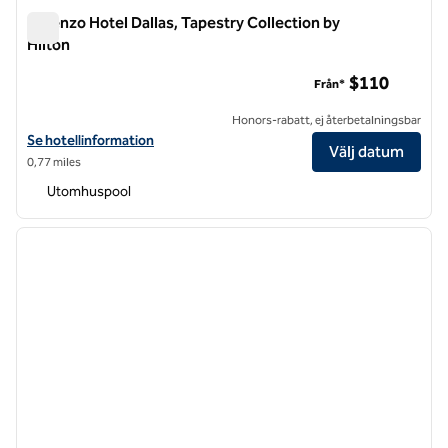
Lorenzo Hotel Dallas, Tapestry Collection by
Hilton
Lorenzo Hotel Dallas, Tapestry Collection by Hilton
$110
Från*
Honors-rabatt, ej återbetalningsbar
Visa hotelluppgifter för Lorenzo Hotel Dallas, Tapestry Collection by 
Se hotellinformation
Välj datum
0,77 miles
Utomhuspool
1
/
12
föregående bild
nästa b
1 av 12