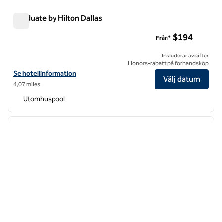
Graduate by Hilton Dallas
Graduate by Hilton Dallas
$194
Från*
Inkluderar avgifter
Honors-rabatt på förhandsköp
Visa hotelluppgifter för Graduate by Hilton Dallas
Se hotellinformation
Välj datum
4,07 miles
Utomhuspool
1
/
12
föregående bild
nästa b
1 av 12