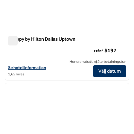
Canopy by Hilton Dallas Uptown
Canopy by Hilton Dallas Uptown
$197
Från*
Honors-rabatt, ej återbetalningsbar
Visa hotelluppgifter för Canopy by Hilton Dallas Uptown
Se hotellinformation
Välj datum
1,65 miles
1
/
12
föregående bild
nästa b
1 av 12