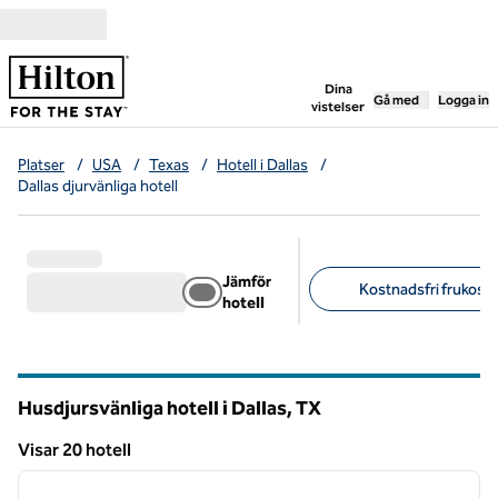
Gå vidare till innehållet
,
öppnar ny flik
Dina
Gå med
Logga in
vistelser
Platser
/
USA
/
Texas
/
Hotell i Dallas
/
Dallas djurvänliga hotell
Jämför
Kostnadsfri frukost 
hotell
Föreslagna filter
Husdjursvänliga hotell i Dallas,
TX
Texas
Visar 20 hotell
1
/
12
Visar 20 hotell
föregående bild
nästa b
1 av 12