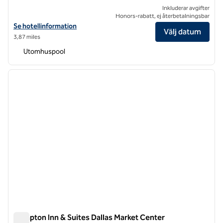
Inkluderar avgifter
Honors-rabatt, ej återbetalningsbar
Visa hotelluppgifter för Highland Dallas, Curio Collection by Hilton
Se hotellinformation
Välj datum
3,87 miles
Utomhuspool
1
/
12
föregående bild
nästa b
1 av 12
Hampton Inn & Suites Dallas Market Center