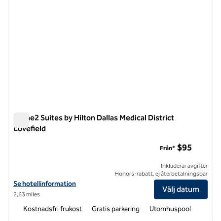
Home2 Suites by Hilton Dallas Medical District
Lovefield
Home2 Suites by Hilton Dallas Medical District Lovefield
$95
Från*
Inkluderar avgifter
Honors-rabatt, ej återbetalningsbar
Visa hotelluppgifter för Home2 Suites by Hilton Dallas Medical Distric
Se hotellinformation
Välj datum
2,63 miles
Kostnadsfri frukost
Gratis parkering
Utomhuspool
1
/
12