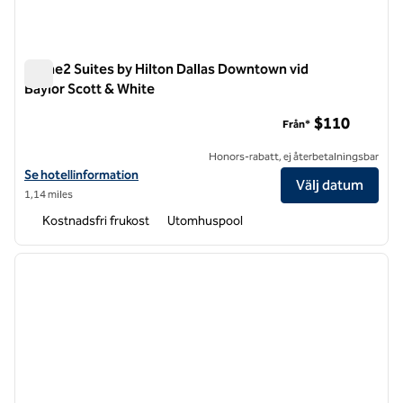
Home2 Suites by Hilton Dallas Downtown vid
Baylor Scott & White
Home2 Suites by Hilton Dallas Downtown vid Baylor Scott & 
$110
Från*
Honors-rabatt, ej återbetalningsbar
Visa hotelluppgifter för Home2 Suites by Hilton Dallas Downtown at 
Se hotellinformation
Välj datum
1,14 miles
Kostnadsfri frukost
Utomhuspool
1
/
12
föregående bild
nästa b
1 av 12