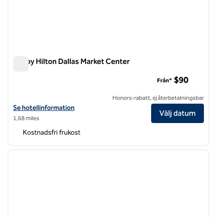
Tru by Hilton Dallas Market Center
Tru by Hilton Dallas Market Center
$90
Från*
Honors-rabatt, ej återbetalningsbar
Visa hotelluppgifter för Tru by Hilton Dallas Market Center
Se hotellinformation
Välj datum
1,68 miles
Kostnadsfri frukost
1
/
11
föregående bild
nästa b
1 av 11