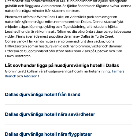
Det fantastiska naturreservatet är 600 tunnland inhemskt djurliv, svängande
gräsfält och färgglada vildblommor. Se fjärilar fladdra och fåglarna sväva i denna
naturpärla några minuter från stadens centrum.
Planera att utforska White Rock Lake, en vidsträckt park som omger en
naturskön sjö bara några miles norr om centrala Dallas. Denna stadsutflykt
erbjuder stigar, löpning, cykling och fågelskådning, allt i stadens hjärta.
Leashed hundar är välkomna att följa med dig på orörda stigar och gräsbevuxna
vidder. Finns även i de mest populära delarna av Dallas är Turtle Creek
Conservancy. Här kan du njuta av en promenad runt den vackra, lugna
tillflyktsorten som är husdjursvänlig och har blommor, växter och dammar.
Utforska de tjugo tunnland oförstörd natur som visas på Uptown och Oak
Lawn-kvarteren.
Låt sovhundar ligga på husdjursvänliga hotell i Dallas
Glöm inte att kolla in våra husdjursvänliga hotell i närheten i
Irving
,
Farmers
Branch
och
Addison
!
Dallas djurvänliga hotell från Brand
Dallas djurvänliga hotell nära sevärdheter
Dallas djurvänliga hotell nära flygplatser