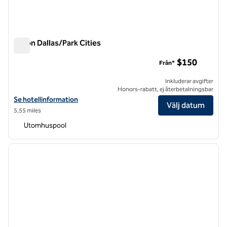
Hilton Dallas/Park Cities
Hilton Dallas/Park Cities
$150
Från*
Inkluderar avgifter
Honors-rabatt, ej återbetalningsbar
Visa hotelluppgifter för Hilton Dallas/Park Cities
Se hotellinformation
Välj datum
5,55 miles
Utomhuspool
1
/
12
föregående bild
nästa b
1 av 12