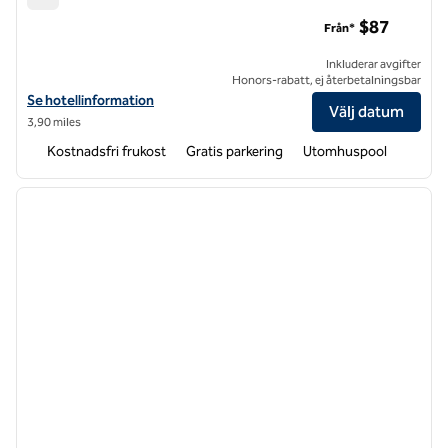
Hampton Inn & Suites Dallas Market Center
$87
Från*
Inkluderar avgifter
Honors-rabatt, ej återbetalningsbar
Visa hotelluppgifter för Hampton Inn & Suites Dallas Market Center
Se hotellinformation
Välj datum
3,90 miles
Kostnadsfri frukost
Gratis parkering
Utomhuspool
1
/
12
föregående bild
nästa b
1 av 12