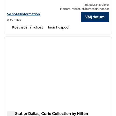
Inkluderar avgifter
Honors-rabatt, ej återbetalningsbar
Visa hotelluppgifter för Hampton Inn & Suites Dallas Downtown
Se hotellinformation
Välj datum
0,30 miles
Kostnadsfri frukost
Inomhuspool
1
/
12
föregående bild
nästa b
1 av 12
The Statler Dallas, Curio Collection by Hilton