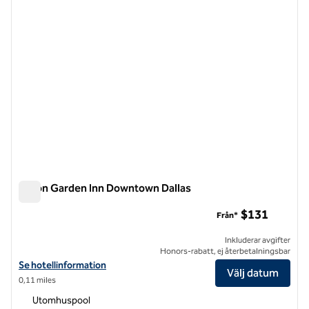
Hilton Garden Inn Downtown Dallas
Hilton Garden Inn Downtown Dallas
$131
Från*
Inkluderar avgifter
Honors-rabatt, ej återbetalningsbar
Visa hotelluppgifter för Hilton Garden Inn Downtown Dallas
Se hotellinformation
Välj datum
0,11 miles
Utomhuspool