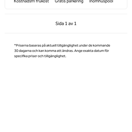
Kostnadsfri frukost
Gratis parkering
Inomhuspool
Föregående sida, 1 av 1
Nästa sida, 1 av 1
Sida
1 av 1
Sida 1 av 1
*Priserna baseras på aktuell tillgänglighet under de kommande
30 dagarna och kan komma att ändras. Ange exakta datum för
specifika priser och tillgänglighet.