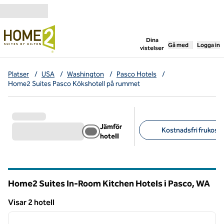
Gå vidare till innehållet
,
öppnar ny flik
Dina
Gå med
Logga in
vistelser
Platser
/
USA
/
Washington
/
Pasco Hotels
/
Home2 Suites Pasco Kökshotell på rummet
Jämför
Kostnadsfri frukost (
hotell
Föreslagna filter
Home2 Suites In-Room Kitchen Hotels i Pasco,
WA
Washington
Visar 2 hotell
1
/
12
Visar 2 hotell
föregående bild
nästa b
1 av 12