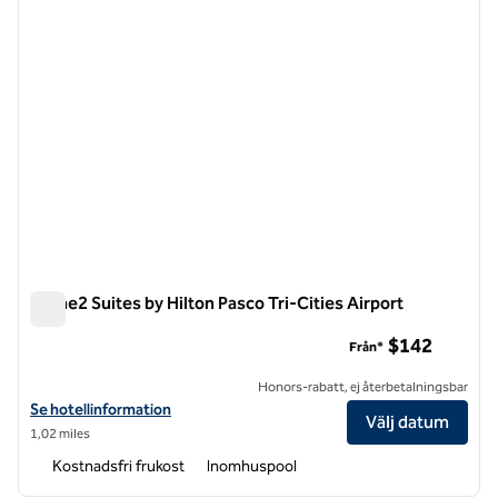
Home2 Suites by Hilton Pasco Tri-Cities Airport
Home2 Suites by Hilton Pasco Tri-Cities Airport
$142
Från*
Honors-rabatt, ej återbetalningsbar
Visa hotelluppgifter för Home2 Suites by Hilton Pasco Tri-Cities Airp
Se hotellinformation
Välj datum
1,02 miles
Kostnadsfri frukost
Inomhuspool
1
/
12