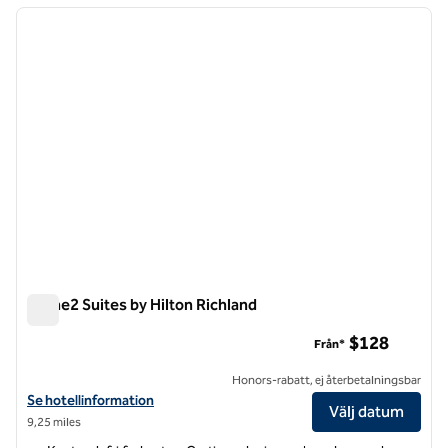
föregående bild
nästa b
1 av 12
Home2 Suites by Hilton Richland
Home2 Suites by Hilton Richland
$128
Från*
Honors-rabatt, ej återbetalningsbar
Visa hotelluppgifter för Home2 Suites by Hilton Richland
Se hotellinformation
Välj datum
9,25 miles