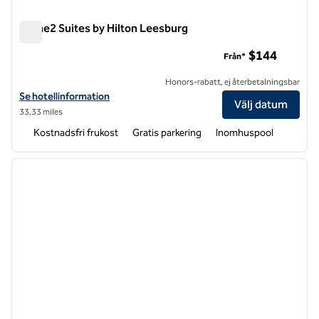
Home2 Suites by Hilton Leesburg
Home2 Suites by Hilton Leesburg
$144
Från*
Honors-rabatt, ej återbetalningsbar
Visa hotelluppgifter för Home2 Suites by Hilton Leesburg
Se hotellinformation
Välj datum
33,33 miles
Kostnadsfri frukost
Gratis parkering
Inomhuspool
1
/
12
föregående bild
nästa b
1 av 12