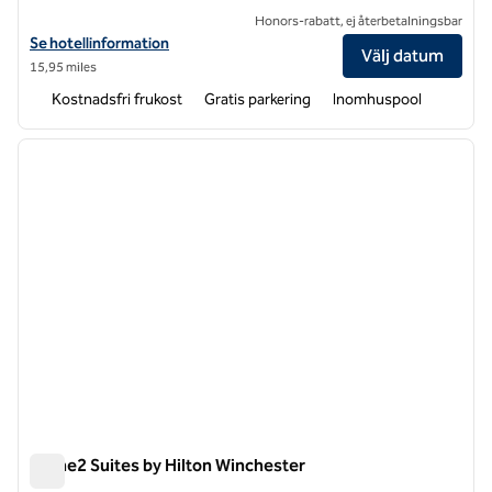
Honors-rabatt, ej återbetalningsbar
Visa hotelluppgifter för Home2 Suites by Hilton Hagerstown
Se hotellinformation
Välj datum
15,95 miles
Kostnadsfri frukost
Gratis parkering
Inomhuspool
1
/
12
föregående bild
nästa b
1 av 12
Home2 Suites by Hilton Winchester
Home2 Suites by Hilton Winchester