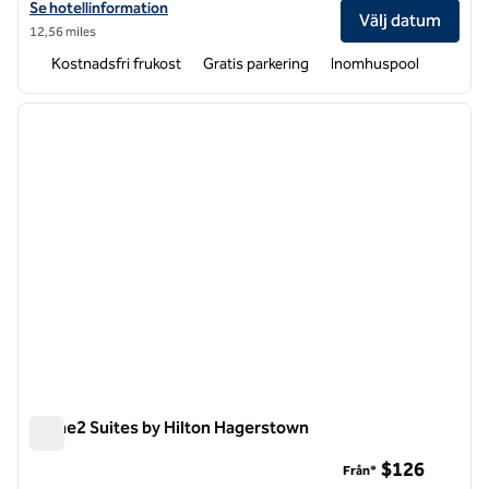
Visa hotelluppgifter för Home2 Suites by Hilton Charles Town
Se hotellinformation
Välj datum
12,56 miles
Kostnadsfri frukost
Gratis parkering
Inomhuspool
1
/
12
föregående bild
nästa b
1 av 12
Home2 Suites by Hilton Hagerstown
Home2 Suites by Hilton Hagerstown
$126
Från*