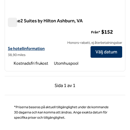
Home2 Suites by Hilton Ashburn, VA
Home2 Suites by Hilton Ashburn, VA
$152
Från*
Honors-rabatt, ej återbetalningsbar
Visa hotelluppgifter för Home2 Suites by Hilton Ashburn, VA
Se hotellinformation
Välj datum
38,90 miles
Kostnadsfri frukost
Utomhuspool
Föregående sida, 1 av 1
Nästa sida, 1 av 1
Sida
1 av 1
Sida 1 av 1
*Priserna baseras på aktuell tillgänglighet under de kommande
30 dagarna och kan komma att ändras. Ange exakta datum för
specifika priser och tillgänglighet.