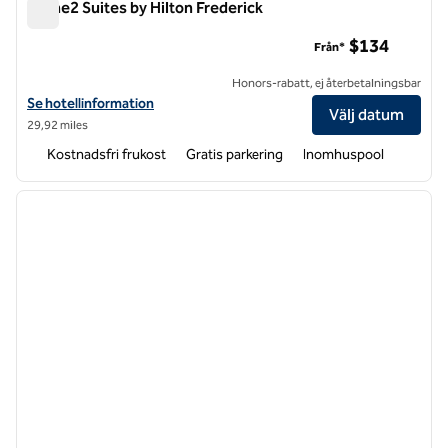
Home2 Suites by Hilton Frederick
Home2 Suites by Hilton Frederick
$134
Från*
Honors-rabatt, ej återbetalningsbar
Visa hotelluppgifter för Home2 Suites by Hilton Frederick
Se hotellinformation
Välj datum
29,92 miles
Kostnadsfri frukost
Gratis parkering
Inomhuspool
1
/
12
föregående bild
nästa b
1 av 12