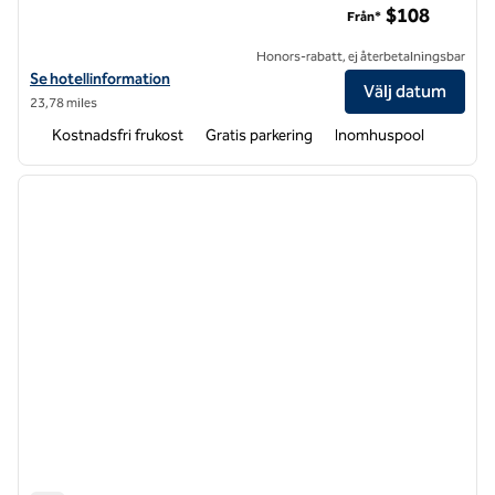
$108
Från*
Honors-rabatt, ej återbetalningsbar
Visa hotelluppgifter för Home2 Suites by Hilton Winchester
Se hotellinformation
Välj datum
23,78 miles
Kostnadsfri frukost
Gratis parkering
Inomhuspool
1
/
12
föregående bild
nästa b
1 av 12