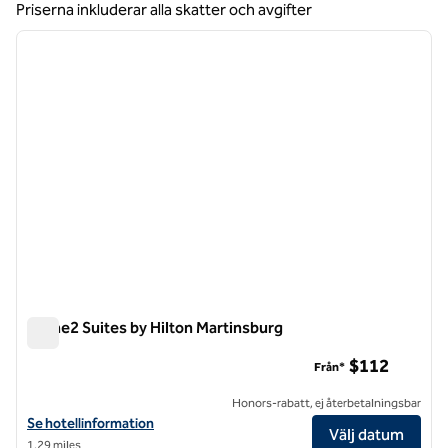
Priserna inkluderar alla skatter och avgifter
1
/
12
föregående bild
nästa b
1 av 12
Home2 Suites by Hilton Martinsburg
Home2 Suites by Hilton Martinsburg
$112
Från*
Honors-rabatt, ej återbetalningsbar
Visa hotelluppgifter för Home2 Suites by Hilton Martinsburg
Se hotellinformation
Välj datum
1,29 miles