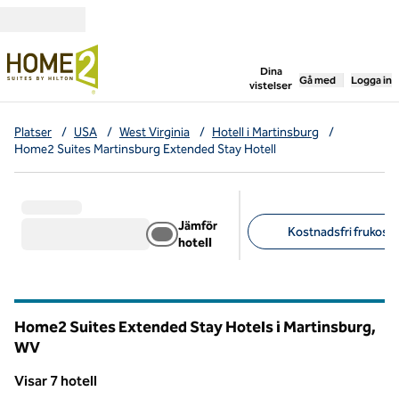
Gå vidare till innehållet
,
öppnar ny flik
Dina
Gå med
Logga in
vistelser
Platser
/
USA
/
West Virginia
/
Hotell i Martinsburg
/
Home2 Suites Martinsburg Extended Stay Hotell
Jämför
Kostnadsfri frukost (
hotell
Föreslagna filter
Home2 Suites Extended Stay Hotels i Martinsburg,
WV
West Virginia
Visar 7 hotell
Visar 7 hotell