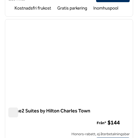
Kostnadsfri frukost
Gratis parkering
Inomhuspool
1
/
12
föregående bild
nästa b
1 av 12
Home2 Suites by Hilton Charles Town
Home2 Suites by Hilton Charles Town
$144
Från*
Honors-rabatt, ej återbetalningsbar