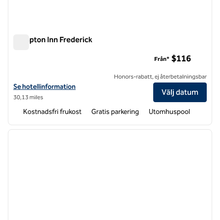
Hampton Inn Frederick
Hampton Inn Frederick
$116
Från*
Honors-rabatt, ej återbetalningsbar
Visa hotelldetaljer för Hampton Inn Frederick
Se hotellinformation
Välj datum
30,13 miles
Kostnadsfri frukost
Gratis parkering
Utomhuspool
1
/
12
föregående bild
nästa b
1 av 12