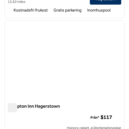
12,62 miles
Kostnadsfri frukost
Gratis parkering
Inomhuspool
1
/
12
föregående bild
nästa b
1 av 12
Hampton Inn Hagerstown
Hampton Inn Hagerstown
$117
Från*
Honors-rabatt, ej återbetalningsbar