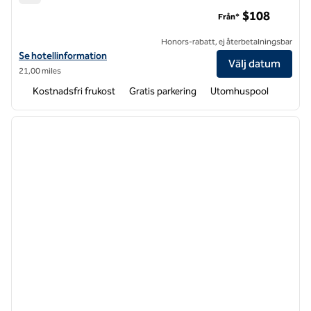
Hampton Inn Winchester N/Conference Center
$108
Från*
Honors-rabatt, ej återbetalningsbar
Visa hotelldetaljer för Hampton Inn Winchester N/Conference Cent
Se hotellinformation
Välj datum
21,00 miles
Kostnadsfri frukost
Gratis parkering
Utomhuspool
1
/
12
föregående bild
nästa b
1 av 12