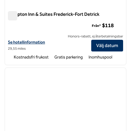
Hampton Inn & Suites Frederick-Fort Detrick
Hampton Inn & Suites Frederick-Fort Detrick
$118
Från*
Honors-rabatt, ej återbetalningsbar
Visa hotelldetaljer för Hampton Inn & Suites Frederick-Fort Detrick
Se hotellinformation
Välj datum
29,55 miles
Kostnadsfri frukost
Gratis parkering
Inomhuspool
1
/
12
föregående bild
nästa b
1 av 12