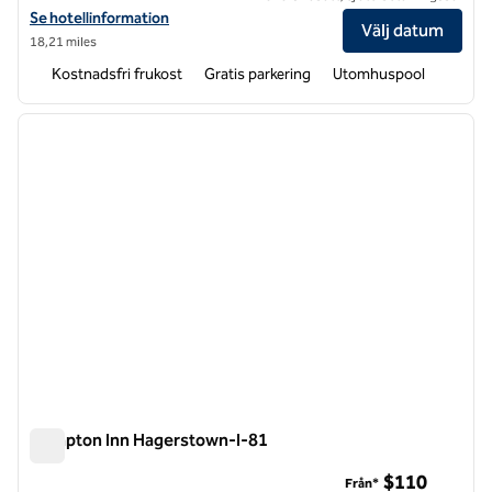
Visa hotelldetaljer för Hampton Inn Hagerstown
Se hotellinformation
Välj datum
18,21 miles
Kostnadsfri frukost
Gratis parkering
Utomhuspool
1
/
12
föregående bild
nästa b
1 av 12
Hampton Inn Hagerstown-I-81
Hampton Inn Hagerstown-I-81
$110
Från*