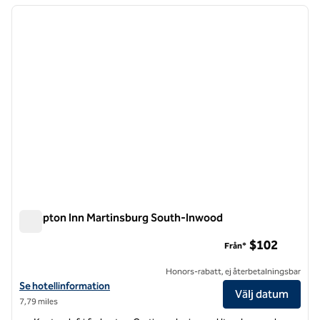
föregående bild
nästa b
1 av 12
Hampton Inn Martinsburg South-Inwood
Hampton Inn Martinsburg South-Inwood
$102
Från*
Honors-rabatt, ej återbetalningsbar
Visa hotelldetaljer för Hampton Inn Martinsburg South-Inwood
Se hotellinformation
Välj datum
7,79 miles