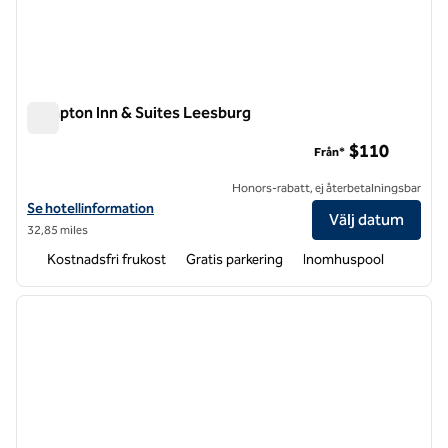
Hampton Inn & Suites Leesburg
Hampton Inn & Suites Leesburg
$110
Från*
Honors-rabatt, ej återbetalningsbar
Visa hotelldetaljer för Hampton Inn & Suites Leesburg
Se hotellinformation
Välj datum
32,85 miles
Kostnadsfri frukost
Gratis parkering
Inomhuspool
1
/
12
föregående bild
nästa b
1 av 12