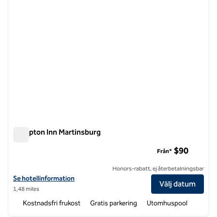
Hampton Inn Martinsburg
Hampton Inn Martinsburg
$90
Från*
Honors-rabatt, ej återbetalningsbar
Visa hotelldetaljer för Hampton Inn Martinsburg
Se hotellinformation
Välj datum
1,48 miles
Kostnadsfri frukost
Gratis parkering
Utomhuspool
1
/
12