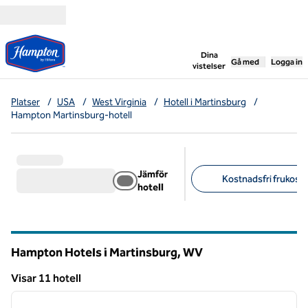
Gå vidare till innehållet
,
öppnar ny flik
Dina
Gå med
Logga in
vistelser
Platser
/
USA
/
West Virginia
/
Hotell i Martinsburg
/
Hampton Martinsburg-hotell
Jämför
Kostnadsfri frukost 
hotell
Föreslagna filter
Hampton Hotels i Martinsburg,
WV
West Virginia
Visar 11 hotell
1
/
12
Visar 11 hotell
föregående bild
nästa b
1 av 12