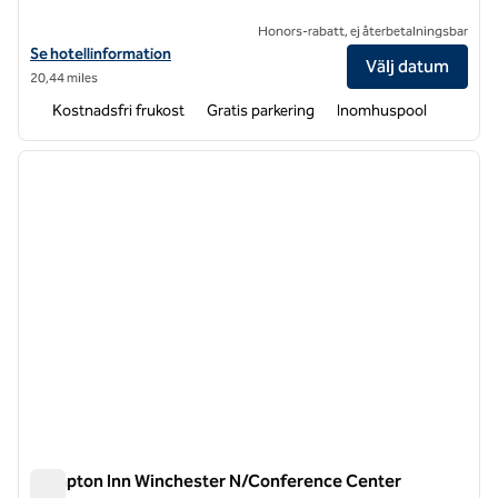
Honors-rabatt, ej återbetalningsbar
Visa hotelldetaljer för Hampton Inn Hagerstown-I-81
Se hotellinformation
Välj datum
20,44 miles
Kostnadsfri frukost
Gratis parkering
Inomhuspool
1
/
12
föregående bild
nästa b
1 av 12
Hampton Inn Winchester N/Conference Center