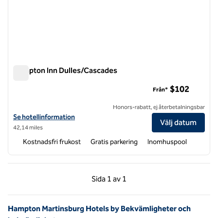
Hampton Inn Dulles/Cascades
Hampton Inn Dulles/Cascades
$102
Från*
Honors-rabatt, ej återbetalningsbar
Visa hotelldetaljer för Hampton Inn Dulles/Cascades
Se hotellinformation
Välj datum
42,14 miles
Kostnadsfri frukost
Gratis parkering
Inomhuspool
Föregående sida, 1 av 1
Nästa sida, 1 av 1
Sida
1 av 1
Sida 1 av 1
Hampton Martinsburg Hotels by Bekvämligheter och