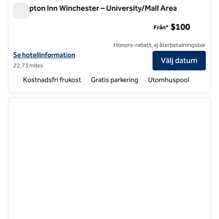
Hampton Inn Winchester – University/Mall Area
Hampton Inn Winchester – University/Mall Area
$100
Från*
Honors-rabatt, ej återbetalningsbar
Visa hotelldetaljer för Hampton Inn Winchester-University/Mall Area
Se hotellinformation
Välj datum
22,73 miles
Kostnadsfri frukost
Gratis parkering
Utomhuspool
1
/
12
föregående bild
nästa b
1 av 12