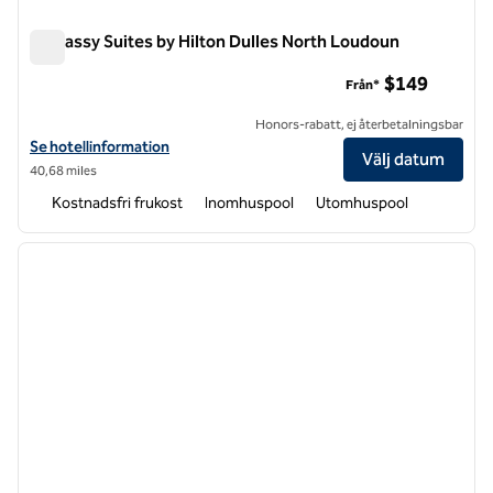
Embassy Suites by Hilton Dulles North Loudoun
Embassy Suites by Hilton Dulles North Loudoun
$149
Från*
Honors-rabatt, ej återbetalningsbar
Visa hotelluppgifter för Embassy Suites by Hilton Dulles North Loud
Se hotellinformation
Välj datum
40,68 miles
Kostnadsfri frukost
Inomhuspool
Utomhuspool
1
/
12
föregående bild
nästa b
1 av 12