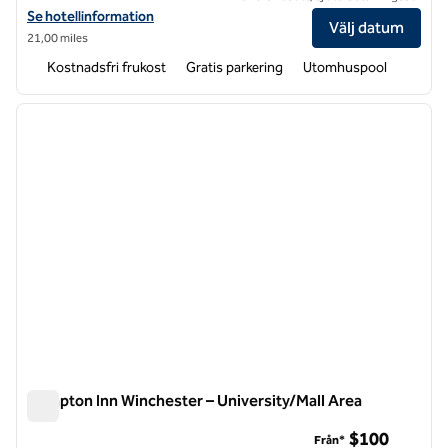
Visa hotelldetaljer för Hampton Inn Winchester N/Conference Cent
Se hotellinformation
Välj datum
21,00 miles
Kostnadsfri frukost
Gratis parkering
Utomhuspool
1
/
12
föregående bild
nästa b
1 av 12
Hampton Inn Winchester – University/Mall Area
Hampton Inn Winchester – University/Mall Area
$100
Från*