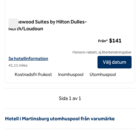
Homewood Suites by Hilton Dulles-
North/Loudoun
Homewood Suites by Hilton Dulles-North/Loudoun
$141
Från*
Honors-rabatt, ej återbetalningsbar
Visa hotelluppgifter för Homewood Suites by Hilton Dulles-North/
Se hotellinformation
Välj datum
41,11 miles
Kostnadsfri frukost
Inomhuspool
Utomhuspool
Föregående sida, 1 av 1
Nästa sida, 1 av 1
Sida
1 av 1
Sida 1 av 1
Hotell i Martinsburg utomhuspool från varumärke