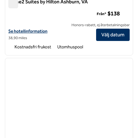
Home2 Suites by Hilton Ashburn, VA
Home2 Suites by Hilton Ashburn, VA
$138
Från*
Honors-rabatt, ej återbetalningsbar
Visa hotelluppgifter för Home2 Suites by Hilton Ashburn, VA
Se hotellinformation
Välj datum
38,90 miles
Kostnadsfri frukost
Utomhuspool
1
/
12
föregående bild
nästa b
1 av 12