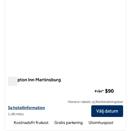
Hampton Inn Martinsburg
Hampton Inn Martinsburg
$90
Från*
Honors-rabatt, ej återbetalningsbar
Visa hotelldetaljer för Hampton Inn Martinsburg
Se hotellinformation
Välj datum
1,48 miles
Kostnadsfri frukost
Gratis parkering
Utomhuspool
1
/
12