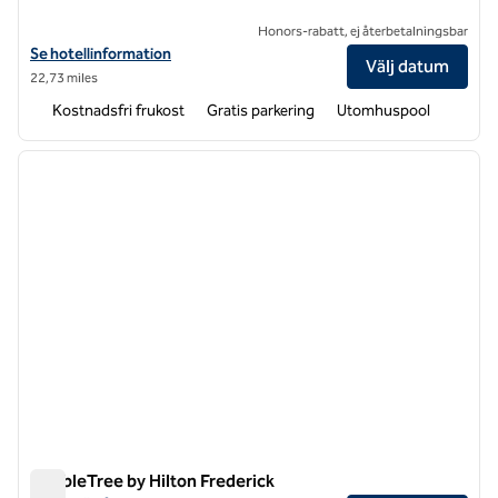
Honors-rabatt, ej återbetalningsbar
Visa hotelldetaljer för Hampton Inn Winchester-University/Mall Area
Se hotellinformation
Välj datum
22,73 miles
Kostnadsfri frukost
Gratis parkering
Utomhuspool
1
/
3
föregående bild
nästa b
1 av 3
DoubleTree by Hilton Frederick