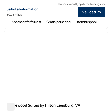
Honors-rabatt, ej återbetalningsbar
Visa hotelldetaljer för Hampton Inn Frederick
Se hotellinformation
Välj datum
30,13 miles
Kostnadsfri frukost
Gratis parkering
Utomhuspool
1
/
12
föregående bild
nästa b
1 av 12
Homewood Suites by Hilton Leesburg, VA
Homewood Suites by Hilton Leesburg, VA