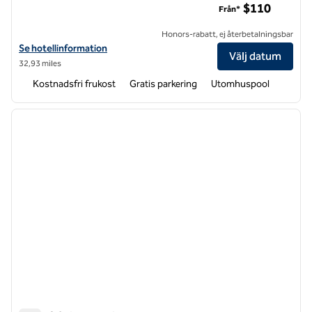
$110
Från*
Honors-rabatt, ej återbetalningsbar
Visa hotelluppgifter för Homewood Suites by Hilton Leesburg, VA
Se hotellinformation
Välj datum
32,93 miles
Kostnadsfri frukost
Gratis parkering
Utomhuspool
1
/
12
föregående bild
nästa b
1 av 12