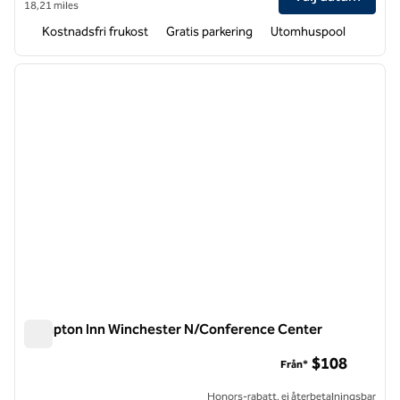
18,21 miles
Kostnadsfri frukost
Gratis parkering
Utomhuspool
1
/
12
föregående bild
nästa b
1 av 12
Hampton Inn Winchester N/Conference Center
Hampton Inn Winchester N/Conference Center
$108
Från*
Honors-rabatt, ej återbetalningsbar