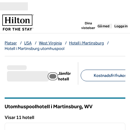
Gå vidare till innehållet
,
öppnar ny flik
Dina
Gå med
Logga in
vistelser
Platser
/
USA
/
West Virginia
/
Hotell i Martinsburg
/
Hotell i Martinsburg utomhuspool
Jämför
Kostnadsfri frukost 
hotell
Föreslagna filter
Utomhuspoolhotell i Martinsburg,
WV
West Virginia
Visar 11 hotell
1
/
12
Visar 11 hotell
föregående bild
nästa b
1 av 12