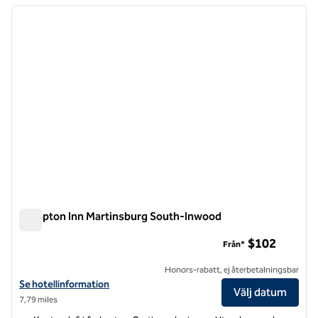
föregående bild
nästa b
1 av 12
Hampton Inn Martinsburg South-Inwood
Hampton Inn Martinsburg South-Inwood
$102
Från*
Honors-rabatt, ej återbetalningsbar
Visa hotelldetaljer för Hampton Inn Martinsburg South-Inwood
Se hotellinformation
Välj datum
7,79 miles