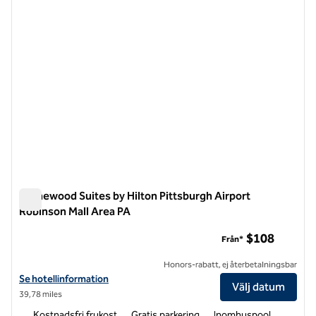
Homewood Suites by Hilton Pittsburgh Airport
Robinson Mall Area PA
Homewood Suites by Hilton Pittsburgh Airport Robinson Mall
$108
Från*
Honors-rabatt, ej återbetalningsbar
Visa hotelluppgifter för Homewood Suites by Hilton Pittsburgh Airpo
Se hotellinformation
Välj datum
39,78 miles
Kostnadsfri frukost
Gratis parkering
Inomhuspool