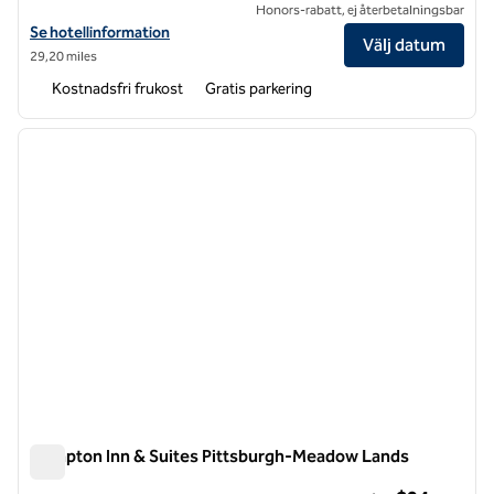
Honors-rabatt, ej återbetalningsbar
Visa hotelluppgifter för Spark by Hilton Washington Meadowlands Bl
Se hotellinformation
Välj datum
29,20 miles
Kostnadsfri frukost
Gratis parkering
1
/
12
föregående bild
nästa b
1 av 12
Hampton Inn & Suites Pittsburgh-Meadow Lands
Hampton Inn & Suites Pittsburgh-Meadow Lands