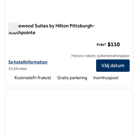
Homewood Suites by Hilton Pittsburgh-
Southpointe
Homewood Suites by Hilton Pittsburgh-Southpointe
$110
Från*
Honors-rabatt, ej återbetalningsbar
Visa hotelluppgifter för Homewood Suites by Hilton Pittsburgh-Sou
Se hotellinformation
Välj datum
32,69 miles
Kostnadsfri frukost
Gratis parkering
Inomhuspool
1
/
12
föregående bild
nästa b
1 av 12