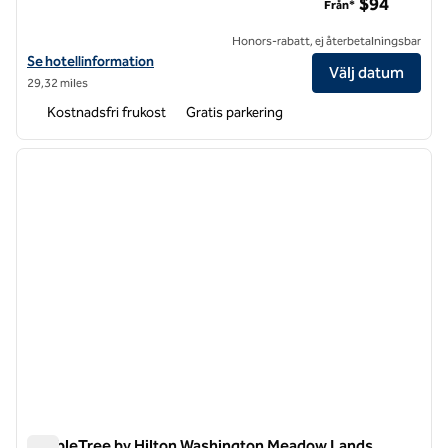
$94
Från*
Honors-rabatt, ej återbetalningsbar
Visa hotelldetaljer för Hampton Inn & Suites Pittsburgh-Meadow La
Se hotellinformation
Välj datum
29,32 miles
Kostnadsfri frukost
Gratis parkering
1
/
12
föregående bild
nästa b
1 av 12
DoubleTree by Hilton Washington Meadow Lands