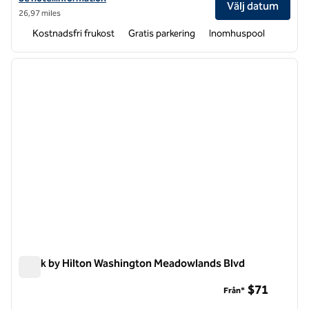
Välj datum
26,97 miles
Kostnadsfri frukost
Gratis parkering
Inomhuspool
1
/
12
föregående bild
nästa b
1 av 12
Spark by Hilton Washington Meadowlands Blvd
Spark by Hilton Washington Meadowlands Blvd
$71
Från*