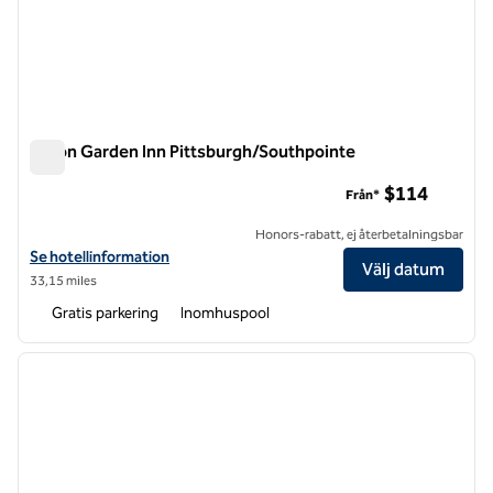
Hilton Garden Inn Pittsburgh/Southpointe
Hilton Garden Inn Pittsburgh/Southpointe
$114
Från*
Honors-rabatt, ej återbetalningsbar
Visa hotelluppgifter för Hilton Garden Inn Pittsburgh/Southpointe
Se hotellinformation
Välj datum
33,15 miles
Gratis parkering
Inomhuspool
1
/
12
föregående bild
nästa b
1 av 12