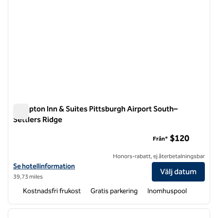
Hampton Inn & Suites Pittsburgh Airport South–
Settlers Ridge
Hampton Inn & Suites Pittsburgh Airport South–Settlers Rid
$120
Från*
Honors-rabatt, ej återbetalningsbar
Visa hotelluppgifter för Hampton Inn & Suites Pittsburgh Airport So
Se hotellinformation
Välj datum
39,73 miles
Kostnadsfri frukost
Gratis parkering
Inomhuspool
1
/
12
föregående bild
nästa b
1 av 12