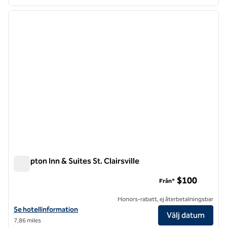
1
/
12
föregående bild
nästa b
1 av 12
Hampton Inn & Suites St. Clairsville
Hampton Inn & Suites St. Clairsville
$100
Från*
Honors-rabatt, ej återbetalningsbar
Visa hotelldetaljer för Hampton Inn & Suites St. Clairsville
Se hotellinformation
Välj datum
7,86 miles