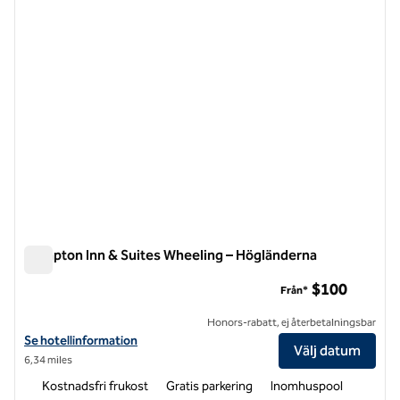
Hampton Inn & Suites Wheeling – Högländerna
Hampton Inn & Suites Wheeling – Högländerna
$100
Från*
Honors-rabatt, ej återbetalningsbar
Visa hotelldetaljer för Hampton Inn & Suites Wheeling-The Highland
Se hotellinformation
Välj datum
6,34 miles
Kostnadsfri frukost
Gratis parkering
Inomhuspool