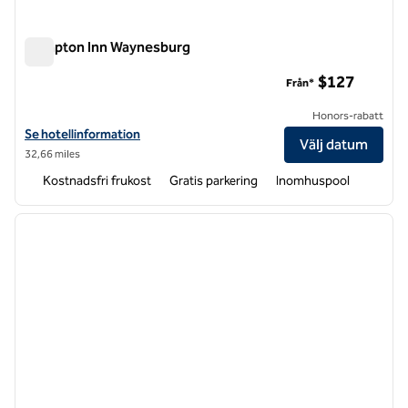
Hampton Inn Waynesburg
Hampton Inn Waynesburg
$127
Från*
Honors-rabatt
Visa hotelldetaljer för Hampton Inn Waynesburg
Se hotellinformation
Välj datum
32,66 miles
Kostnadsfri frukost
Gratis parkering
Inomhuspool
1
/
12
föregående bild
nästa b
1 av 12