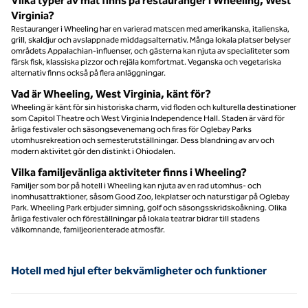
Vilka typer av mat finns på restauranger i Wheeling, West
Virginia?
Restauranger i Wheeling har en varierad matscen med amerikanska, italienska,
grill, skaldjur och avslappnade middagsalternativ. Många lokala platser belyser
områdets Appalachian-influenser, och gästerna kan njuta av specialiteter som
färsk fisk, klassiska pizzor och rejäla komfortmat. Veganska och vegetariska
alternativ finns också på flera anläggningar.
Vad är Wheeling, West Virginia, känt för?
Wheeling är känt för sin historiska charm, vid floden och kulturella destinationer
som Capitol Theatre och West Virginia Independence Hall. Staden är värd för
årliga festivaler och säsongsevenemang och firas för Oglebay Parks
utomhusrekreation och semesterutställningar. Dess blandning av arv och
modern aktivitet gör den distinkt i Ohiodalen.
Vilka familjevänliga aktiviteter finns i Wheeling?
Familjer som bor på hotell i Wheeling kan njuta av en rad utomhus- och
inomhusattraktioner, såsom Good Zoo, lekplatser och naturstigar på Oglebay
Park. Wheeling Park erbjuder simning, golf och säsongsskridskoåkning. Olika
årliga festivaler och föreställningar på lokala teatrar bidrar till stadens
välkomnande, familjeorienterade atmosfär.
Hotell med hjul efter bekvämligheter och funktioner