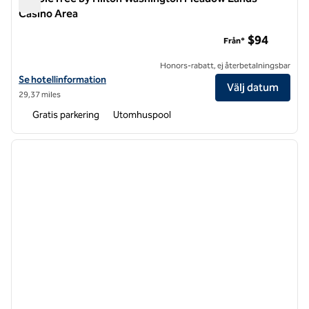
Casino Area
DoubleTree by Hilton Washington Meadow Lands Casino Are
$94
Från*
Honors-rabatt, ej återbetalningsbar
Visa hotelluppgifter för DoubleTree by Hilton Washington Meadow L
Se hotellinformation
Välj datum
29,37 miles
Gratis parkering
Utomhuspool
1
/
12
föregående bild
nästa b
1 av 12