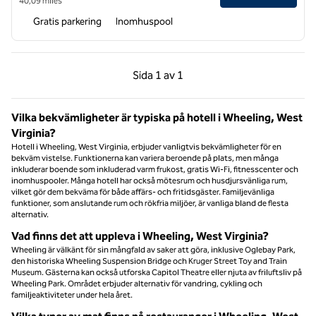
40,09 miles
Gratis parkering
Inomhuspool
Föregående sida, 1 av 1
Nästa sida, 1 av 1
Sida
1 av 1
Sida 1 av 1
Vilka bekvämligheter är typiska på hotell i Wheeling, West
Virginia?
Hotell i Wheeling, West Virginia, erbjuder vanligtvis bekvämligheter för en
bekväm vistelse. Funktionerna kan variera beroende på plats, men många
inkluderar boende som inkluderad varm frukost, gratis Wi-Fi, fitnesscenter och
inomhuspooler. Många hotell har också mötesrum och husdjursvänliga rum,
vilket gör dem bekväma för både affärs- och fritidsgäster. Familjevänliga
funktioner, som anslutande rum och rökfria miljöer, är vanliga bland de flesta
alternativ.
Vad finns det att uppleva i Wheeling, West Virginia?
Wheeling är välkänt för sin mångfald av saker att göra, inklusive Oglebay Park,
den historiska Wheeling Suspension Bridge och Kruger Street Toy and Train
Museum. Gästerna kan också utforska Capitol Theatre eller njuta av friluftsliv på
Wheeling Park. Området erbjuder alternativ för vandring, cykling och
familjeaktiviteter under hela året.