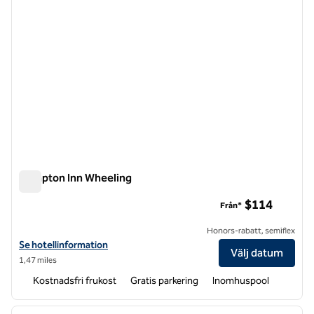
Hampton Inn Wheeling
Hampton Inn Wheeling
$114
Från*
Honors-rabatt, semiflex
Visa hotelldetaljer för Hampton Inn Wheeling
Se hotellinformation
Välj datum
1,47 miles
Kostnadsfri frukost
Gratis parkering
Inomhuspool
1
/
12
föregående bild
nästa b
1 av 12