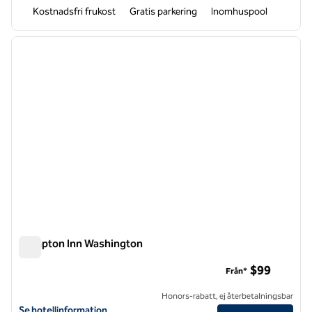
Kostnadsfri frukost
Gratis parkering
Inomhuspool
1
/
12
föregående bild
nästa b
1 av 12
Hampton Inn Washington
Hampton Inn Washington
$99
Från*
Honors-rabatt, ej återbetalningsbar
Visa hotelluppgifter för Hampton Inn Washington
Se hotellinformation