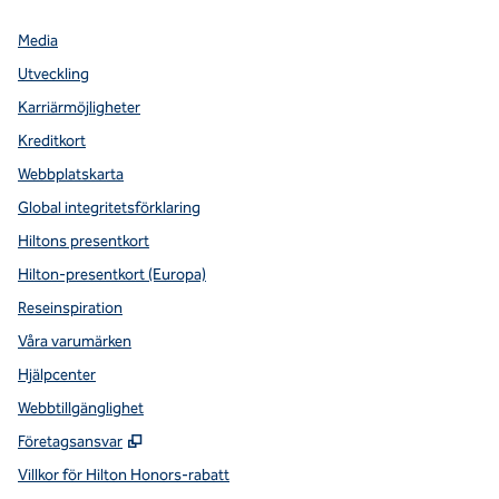
Media
Utveckling
Karriärmöjligheter
Kreditkort
Webbplatskarta
Global integritetsförklaring
Hiltons presentkort
Hilton-presentkort (Europa)
Reseinspiration
Våra varumärken
Hjälpcenter
Webbtillgänglighet
,
Öppnas i ny flik
Företagsansvar
Villkor för Hilton Honors-rabatt