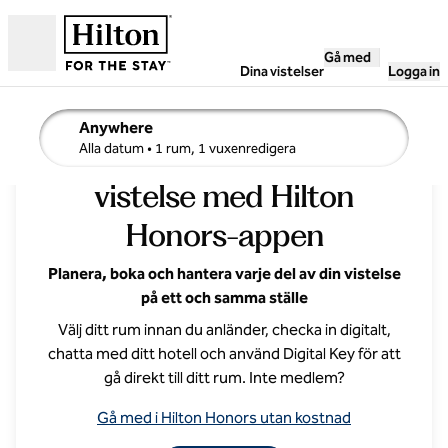
Gå vidare till innehållet
Gå med
Öppna
Dina vistelser
Logga in
Anywhere
Få ut mesta möjliga av din
sökinformation , Alla datum, 1 rum, 1 vuxen
Alla datum
• 1 rum, 1 vuxenredigera
vistelse med Hilton
Honors-appen
Planera, boka och hantera varje del av din vistelse
på ett och samma ställe
Välj ditt rum innan du anländer, checka in digitalt,
chatta med ditt hotell och använd Digital Key för att
gå direkt till ditt rum. Inte medlem?
Gå med i Hilton Honors utan kostnad