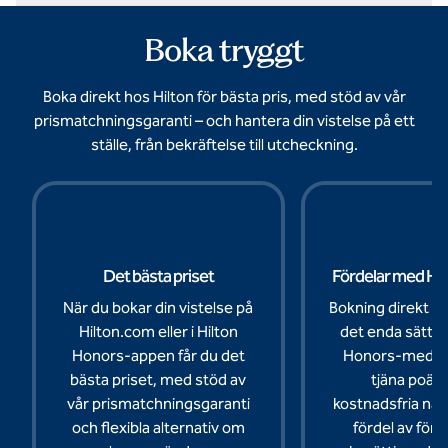
Boka tryggt
Boka direkt hos Hilton för bästa pris, med stöd av vår
prismatchningsgaranti – och hantera din vistelse på ett
ställe, från bekräftelse till utcheckning.
Det bästa priset
Fördelar med Hi
När du bokar din vistelse på
Bokning direkt m
Hilton.com eller i Hilton
det enda sättet 
Honors-appen får du det
Honors-medle
bästa priset, med stöd av
tjäna poän
vår prismatchningsgaranti
kostnadsfria nät
och flexibla alternativ om
fördel av för