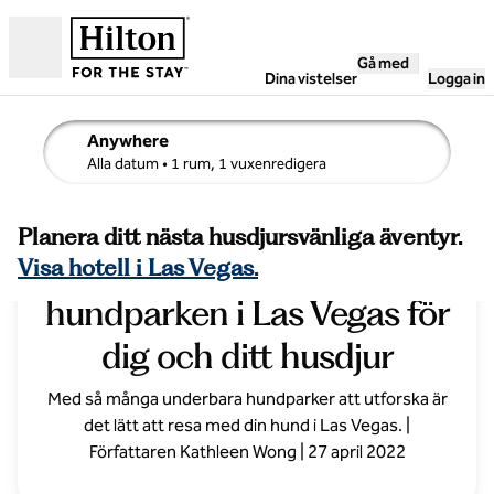
Gå vidare till innehållet
Gå med
Öppna
Dina vistelser
Logga in
Anywhere
sökinformation , Alla datum, 1 rum, 1 vuxen
Alla datum
• 1 rum, 1 vuxenredigera
Planera ditt nästa husdjursvänliga äventyr.
Hitta den perfekta
Visa hotell i Las Vegas.
hundparken i Las Vegas för
dig och ditt husdjur
Med så många underbara hundparker att utforska är
det lätt att resa med din hund i Las Vegas. |
Författaren Kathleen Wong | 27 april 2022