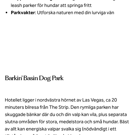
leash parker för hundar att springa fritt
Parkvakter
: Utforska naturen med din lurviga vän
Hundar både stora
och små kommer att
älska Barkin' Basin
Park. Bildkredit:
lasvegasnevada.gov
Barkin’ Basin Dog Park
Hotellet ligger i nordvästra hörnet av Las Vegas, ca 20
minuters bilresa från The Strip. Den rymliga parken har
skuggade bänkar där du och din valp kan vila, plus separata
slutna områden för stora, medelstora och små hundar. Bäst
av allt kan energiska valpar svalka sig (nödvändigt i ett