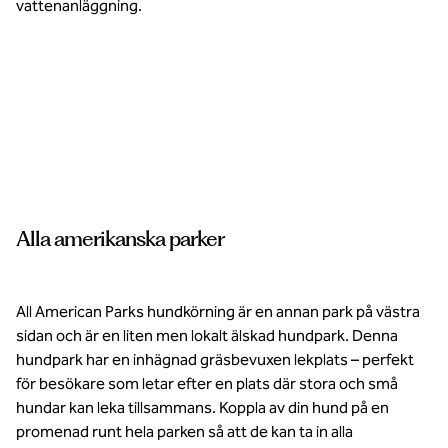
vattenanläggning.
Sträck ut armarna
(och tassarna) med
alla de stora
utomhusutrymmena
på All American
Park. Bildkredit:
Alla amerikanska parker
lasvegasnevada.gov
All American Parks hundkörning är en annan park på västra
sidan och är en liten men lokalt älskad hundpark. Denna
hundpark har en inhägnad gräsbevuxen lekplats – perfekt
för besökare som letar efter en plats där stora och små
hundar kan leka tillsammans. Koppla av din hund på en
promenad runt hela parken så att de kan ta in alla