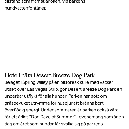
tillstånd som främst är öken) vid parkens
hundvattenfontäner.
Uppsidan för
att bo på ett
husdjursvänligt
hotell?
Inomhus
doggie bad för
Hotell nära Desert Breeze Dog Park
att slå Las
Vegas värmen.
Beläget i Spring Valley på en pittoresk kulle med vacker
utsikt över Las Vegas Strip, gör Desert Breeze Dog Park en
underbar utflykt för alla hundar; Parken har gott om
gräsbevuxet utrymme för husdjur att bränna bort
överflödig energi. Under sommaren är parken också värd
för ett årligt "Dog Daze of Summer" -evenemang som är en
dag om året som hundar får svalka sig på parkens