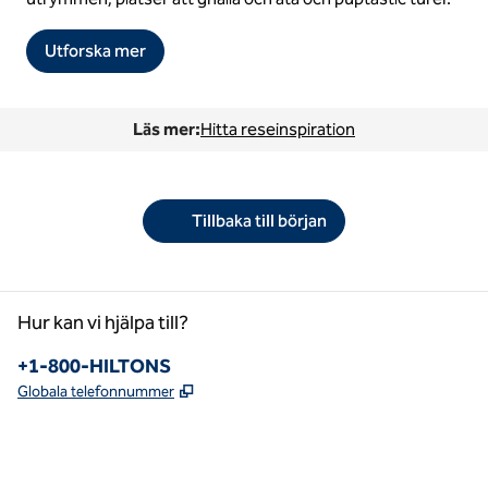
Utforska mer
Läs mer:
Hitta reseinspiration
Tillbaka till början
Hur kan vi hjälpa till?
Telefon:
+1-800-HILTONS
,
Öppnas i ny flik
Globala telefonnummer
facebook
x
instagram
,
öppnas i en ny flik
,
öppnas i en ny flik
,
öppnas i en ny flik