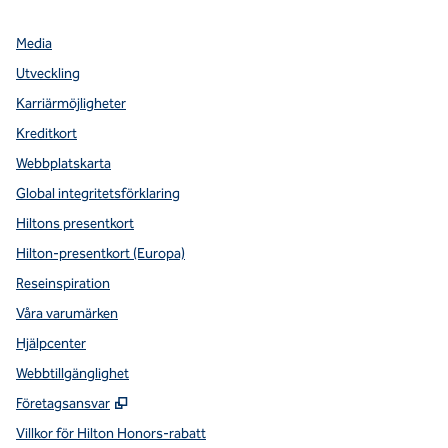
Media
Utveckling
Karriärmöjligheter
Kreditkort
Webbplatskarta
Global integritetsförklaring
Hiltons presentkort
Hilton-presentkort (Europa)
Reseinspiration
Våra varumärken
Hjälpcenter
Webbtillgänglighet
,
Öppnas i ny flik
Företagsansvar
Villkor för Hilton Honors-rabatt