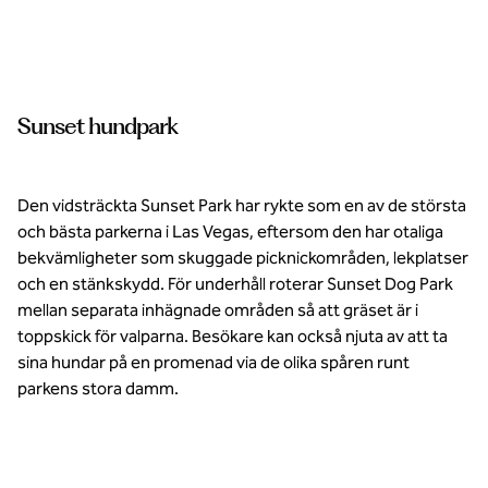
Vila dina
tassar efter
en lång dag i
den lokala
hundparken.
Sunset hundpark
Den vidsträckta Sunset Park har rykte som en av de största
och bästa parkerna i Las Vegas, eftersom den har otaliga
bekvämligheter som skuggade picknickområden, lekplatser
och en stänkskydd. För underhåll roterar Sunset Dog Park
mellan separata inhägnade områden så att gräset är i
toppskick för valparna. Besökare kan också njuta av att ta
sina hundar på en promenad via de olika spåren runt
parkens stora damm.