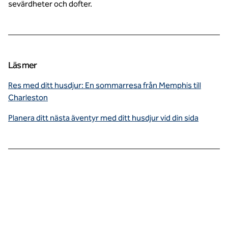
sevärdheter och dofter.
Läs mer
Res med ditt husdjur: En sommarresa från Memphis till
Charleston
Planera ditt nästa äventyr med ditt husdjur vid din sida
Koppla av i skuggan
medan din valp gör
vänner på Kellogg