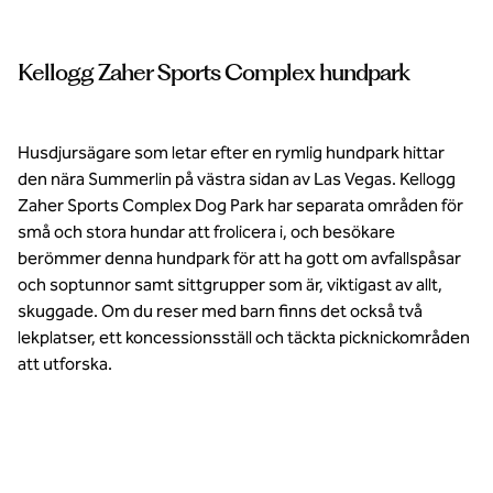
Zaher Sports
Complex. Bildkredit:
lasvegasnevada.gov
Kellogg Zaher Sports Complex hundpark
Husdjursägare som letar efter en rymlig hundpark hittar
den nära Summerlin på västra sidan av Las Vegas. Kellogg
Zaher Sports Complex Dog Park har separata områden för
små och stora hundar att frolicera i, och besökare
berömmer denna hundpark för att ha gott om avfallspåsar
och soptunnor samt sittgrupper som är, viktigast av allt,
skuggade. Om du reser med barn finns det också två
lekplatser, ett koncessionsställ och täckta picknickområden
att utforska.