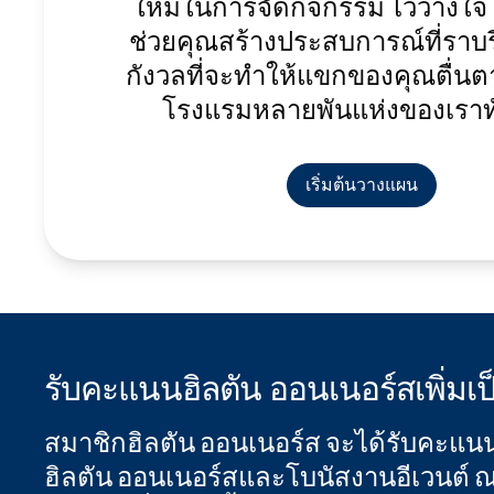
ใหม่ในการจัดกิจกรรม ไว้วางใจใ
ช่วยคุณสร้างประสบการณ์ที่ราบร
กังวลที่จะทําให้แขกของคุณตื่นต
โรงแรมหลายพันแห่งของเราท
เริ่มต้นวางแผน
รับคะแนนฮิลตัน ออนเนอร์สเพิ่มเป
สมาชิกฮิลตัน ออนเนอร์ส จะได้รับคะแนน
ฮิลตัน ออนเนอร์สและโบนัสงานอีเวนต์ ณ