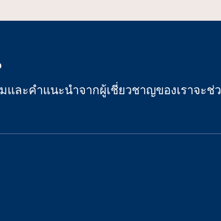
น
รรมและคําแนะนําจากผู้เชี่ยวชาญของเราจะช่