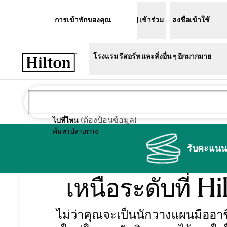
ข้ามไปที่เนื้อหา
การเข้าพักของคุณ
เข้าร่วม
ลงชื่อเข้าใช้
เปิดเมนู
โรงแรม รีสอร์ท และสิ่งอื่น ๆ อีกมากมาย
(
ต้องป้อนข้อมูล
)
ไปที่ไหน
ค้นหาปลายทาง
ประสบการณ์อีเวน
รับคะแนนส
เหนือระดับที่ Hi
Arizona Biltmore, LXR Hotels & Resorts
ไม่ว่าคุณจะเป็นนักวางแผนมืออาช