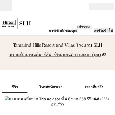
ข้ามไปที่เนื้อหา
เปิด
เข้าร่วม
การเข้าพักของคุณ
ลงชื่อเข้าใช้
Tamarind Hills Resort and Villas โรงแรม SLH
,
เปิด
ฟรายส์บีช, เซนต์มารีส์พาร์ริช, แอนติกา และบาร์บูดา
1 จาก 4
1
/
4
ภาพก่อนหน้า
ภาพถัดไป
โทรศัพท์หาเรา:
รีวิว
โทรศัพท์หาเรา:
เวลาที่มาถึง
4.6
(
258
)
อ่านรีวิว