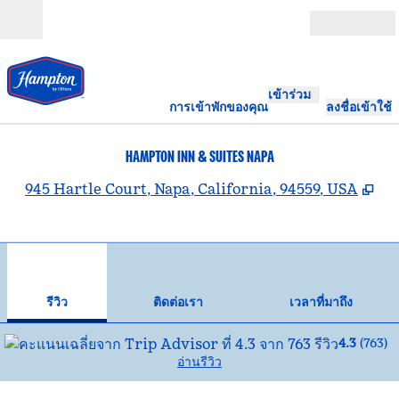
ข้ามไปที่เนื้อหา
เปิด
เข้าร่วม
การเข้าพักของคุณ
ลงชื่อเข้าใช้
HAMPTON INN & SUITES NAPA
,
เป
945 Hartle Court, Napa, California, 94559, USA
1
/
12
ภาพก่อนหน้า
ภาพ
1 จาก 12
ติดต่อเรา
รีวิว
ติดต่อเรา
เวลาที่มาถึง
4.3
(
763
)
อ่านรีวิว