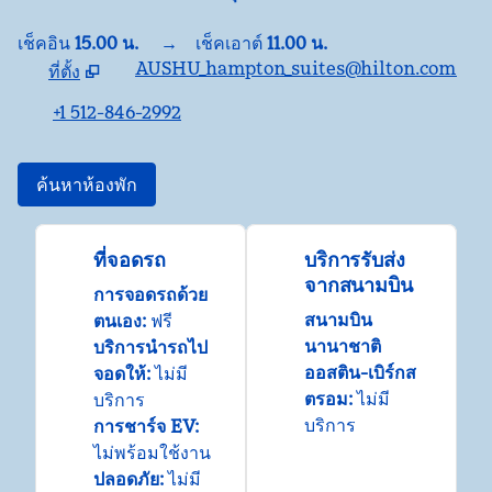
เช็คอิน
15.00 น.
→
เช็คเอาต์
11.00 น.
AUSHU_hampton_suites@hilton.com
ที่ตั้ง
เปิด
แท็บใหม่
+1 512-846-2992
ค้นหาห้องพัก
ที่จอดรถ
บริการรับส่ง
จากสนามบิน
การจอดรถด้วย
สนามบิน
ตนเอง
:
ฟรี
นานาชาติ
บริการนํารถไป
ออสติน-เบิร์กส
จอดให้
:
ไม่มี
ตรอม
:
ไม่มี
บริการ
บริการ
การชาร์จ EV
:
ไม่พร้อมใช้งาน
ปลอดภัย
:
ไม่มี