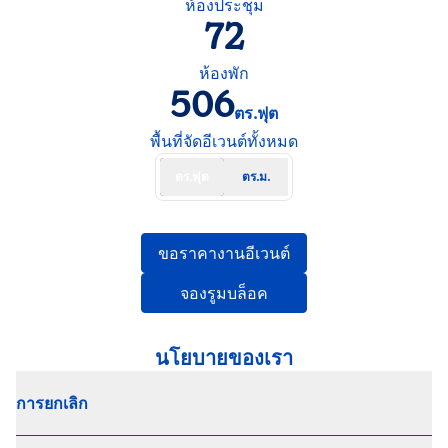
ห้องประชุม
72
ห้องพัก
506
ตร.ฟุต
ตารางฟุต
พื้นที่จัดอีเวนต์ทั้งหมด
ตร.ฟุต
ตร.ม.
เปิดแท็บใหม่
ขอราคางานอีเวนต์
เปิดแท็บใหม่
จองรูมบล็อค
นโยบายของเรา
การยกเลิก