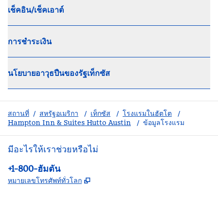
เช็คอิน/เช็คเอาต์
การชำระเงิน
นโยบายอาวุธปืนของรัฐเท็กซัส
สถานที่
/
สหรัฐอเมริกา
/
เท็กซัส
/
โรงแรมในฮัตโต
/
Hampton Inn & Suites Hutto Austin
/
ข้อมูลโรงแรม
มีอะไรให้เราช่วยหรือไม่
โทรศัพท์:
+1-800-ฮัมตัน
,
เปิดแท็บใหม่
หมายเลขโทรศัพท์ทั่วโลก
Facebook
X
Instagram
,
เปิดแท็บใหม่
,
เปิดแท็บใหม่
,
เปิดแท็บใหม่