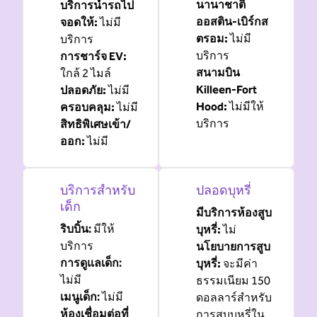
นานาชาติ
บริการนํารถไป
ออสติน-เบิร์กส
จอดให้
:
ไม่มี
ตรอม
:
ไม่มี
บริการ
บริการ
การชาร์จ EV
:
สนามบิน
ใกล้ 2 ไมล์
Killeen-Fort
ปลอดภัย
:
ไม่มี
Hood
:
ไม่มีให้
ครอบคลุม
:
ไม่มี
บริการ
สิทธิพิเศษเข้า/
ออก
:
ไม่มี
บริการสําหรับ
ปลอดบุหรี่
เด็ก
มีบริการห้องสูบ
ริบบิ้น
:
มีให้
บุหรี่:
ไม่
บริการ
นโยบายการสูบ
การดูแลเด็ก
:
บุหรี่:
จะมีค่า
ไม่มี
ธรรมเนียม 150
เมนูเด็ก
:
ไม่มี
ดอลลาร์สําหรับ
ห้องเชื่อมต่อที่
การสูบบุหรี่ใน