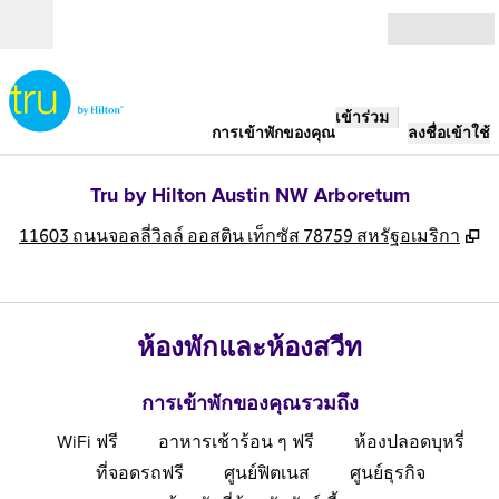
ข้ามไปที่เนื้อหา
เปิด
เข้าร่วม
การเข้าพักของคุณ
ลงชื่อเข้าใช้
Tru by Hilton Austin NW Arboretum
,
เ
11603 ถนนจอลลี่วิลล์ ออสติน เท็กซัส 78759 สหรัฐอเมริกา
ห้องพักและห้องสวีท
การเข้าพักของคุณรวมถึง
WiFi ฟรี
อาหารเช้าร้อน ๆ ฟรี
ห้องปลอดบุหรี่
ที่จอดรถฟรี
ศูนย์ฟิตเนส
ศูนย์ธุรกิจ