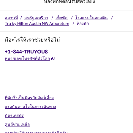
ห้องพักที่ต้อนรับสัตว์เลี้ยง
สถานที่
/
สหรัฐอเมริกา
/
เท็กซัส
/
โรงแรมในออสติน
/
Tru by Hilton Austin NW Arboretum
/
ห้องพัก
มีอะไรให้เราช่วยหรือไม่
โทรศัพท์:
+1-844-TRUYOU8
,
เปิดแท็บใหม่
หมายเลขโทรศัพท์ทั่วโลก
X
Facebook
Instagram
,
เปิดแท็บใหม่
,
เปิดแท็บใหม่
,
เปิดแท็บใหม่
ที่พักซึ่งเป็นมิตรกับสัตว์เลี้ยง
แรงบันดาลใจในการเดินทาง
บัตรเครดิต
ศูนย์ช่วยเหลือ