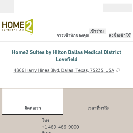
ข้ามไปที่เนื้อหา
เปิด
เข้าร่วม
การเข้าพักของคุณ
ลงชื่อเข้าใช้
Home2 Suites by Hilton Dallas Medical District
Lovefield
,
เปิดแ
4866 Harry Hines Blvd, Dallas, Texas, 75235, USA
1
/
12
ภาพก่อนหน้า
ภาพ
1 จาก 12
ติดต่อเรา
ติดต่อเรา
เวลาที่มาถึง
โทร
โทร
+1 469-466-9000