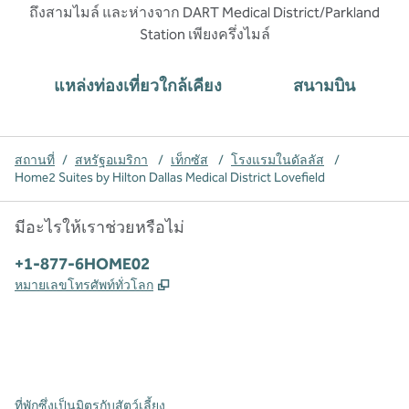
ถึงสามไมล์ และห่างจาก DART Medical District/Parkland
Station เพียงครึ่งไมล์
แหล่งท่องเที่ยวใกล้เคียง
สนามบิน
สถานที่
/
สหรัฐอเมริกา
/
เท็กซัส
/
โรงแรมในดัลลัส
/
Home2 Suites by Hilton Dallas Medical District Lovefield
มีอะไรให้เราช่วยหรือไม่
โทรศัพท์:
+1-877-6HOME02
,
เปิดแท็บใหม่
หมายเลขโทรศัพท์ทั่วโลก
X
Facebook
Instagram
,
เปิดแท็บใหม่
,
เปิดแท็บใหม่
,
เปิดแท็บใหม่
ที่พักซึ่งเป็นมิตรกับสัตว์เลี้ยง