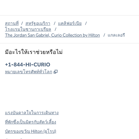
สถานที่
/
สหรัฐอเมริกา
/
แคลิฟอร์เนีย
/
โรงแรมในซานกาเบรียล
/
The Jordan San Gabriel, Curio Collection by Hilton
/
แกลเลอรี
มีอะไรให้เราช่วยหรือไม่
โทรศัพท์:
+1-844-HI-CURIO
,
เปิดแท็บใหม่
หมายเลขโทรศัพท์ทั่วโลก
X
Facebook
Instagram
,
เปิดแท็บใหม่
,
เปิดแท็บใหม่
,
เปิดแท็บใหม่
แรงบันดาลใจในการเดินทาง
ที่พักซึ่งเป็นมิตรกับสัตว์เลี้ยง
บัตรของขวัญ Hilton (ยุโรป)