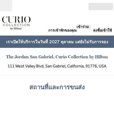
ข้ามไปที่เนื้อหา
เปิด
เข้าร่วม
การเข้าพักของคุณ
ลงชื่อเข้าใช้
เราเปิดให้บริการในวันที่ 2027 ตุลาคม แต่ยังไม่รับการจอง
The Jordan San Gabriel, Curio Collection by Hilton
111 West Valley Blvd, San Gabriel, California, 91776, USA
สถานที่และการขนส่ง