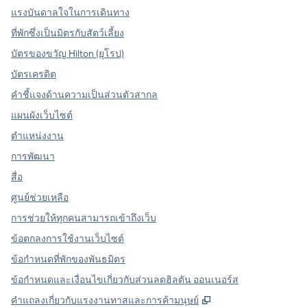
แรงบันดาลใจในการเดินทาง
ที่พักซึ่งเป็นมิตรกับสัตว์เลี้ยง
บัตรของขวัญ Hilton (ยุโรป)
บัตรเครดิต
คำชี้แจงด้านความเป็นส่วนตัวสากล
แผนผังเว็บไซต์
ตำแหน่งงาน
การพัฒนา
สื่อ
ศูนย์ช่วยเหลือ
การช่วยให้ทุกคนสามารถเข้าถึงเว็บ
ข้อตกลงการใช้งานเว็บไซต์
ข้อกําหนดที่พักของพันธมิตร
ข้อกำหนดและเงื่อนไขเกี่ยวกับส่วนลดฮิลตัน ออนเนอร์ส
,
เปิดแท็บใหม่
คําแถลงเกี่ยวกับแรงงานทาสและการค้ามนุษย์