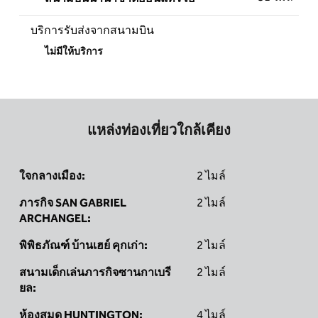
บริการรับส่งจากสนามบิน
ไม่มีให้บริการ
แหล่งท่องเที่ยวใกล้เคียง
ใจกลางเมือง:
2 ไมล์
ภารกิจ SAN GABRIEL
2 ไมล์
ARCHANGEL:
พิพิธภัณฑ์ บ้านเฮย์ คุกเก่า:
2 ไมล์
สนามเด็กเล่นภารกิจซานกาเบรี
2 ไมล์
ยล:
ห้องสมุด HUNTINGTON:
4 ไมล์