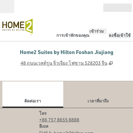
ข้ามไปที่เนื้อหา
เปิด
เข้าร่วม
การเข้าพักของคุณ
ลงชื่อเข้าใช้
Home2 Suites by Hilton Foshan Jiujiang
,
เปิดแท็บ
48 ถนนเวสต์รูน จิ่วเจียง โฟซาน 528203 จีน
1
/
12
ภาพก่อนหน้า
ภาพ
1 จาก 12
ติดต่อเรา
ติดต่อเรา
เวลาที่มาถึง
โทร
โทร
+86 757 8655 8888
อีเมล
อีเมล