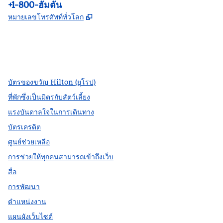
โทรศัพท์:
+1-800-ฮัมตัน
,
เปิดแท็บใหม่
หมายเลขโทรศัพท์ทั่วโลก
Facebook
X
Instagram
,
เปิดแท็บใหม่
,
เปิดแท็บใหม่
,
เปิดแท็บใหม่
บัตรของขวัญ Hilton (ยุโรป)
ที่พักซึ่งเป็นมิตรกับสัตว์เลี้ยง
แรงบันดาลใจในการเดินทาง
บัตรเครดิต
ศูนย์ช่วยเหลือ
การช่วยให้ทุกคนสามารถเข้าถึงเว็บ
สื่อ
การพัฒนา
ตำแหน่งงาน
แผนผังเว็บไซต์