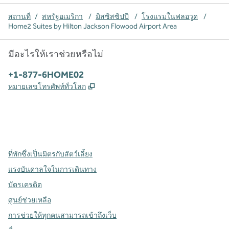
สถานที่
/
สหรัฐอเมริกา
/
มิสซิสซิปปี
/
โรงแรมในฟลอวูด
/
Home2 Suites by Hilton Jackson Flowood Airport Area
มีอะไรให้เราช่วยหรือไม่
โทรศัพท์:
+1-877-6HOME02
,
เปิดแท็บใหม่
หมายเลขโทรศัพท์ทั่วโลก
X
Facebook
Instagram
,
เปิดแท็บใหม่
,
เปิดแท็บใหม่
,
เปิดแท็บใหม่
ที่พักซึ่งเป็นมิตรกับสัตว์เลี้ยง
แรงบันดาลใจในการเดินทาง
บัตรเครดิต
ศูนย์ช่วยเหลือ
การช่วยให้ทุกคนสามารถเข้าถึงเว็บ