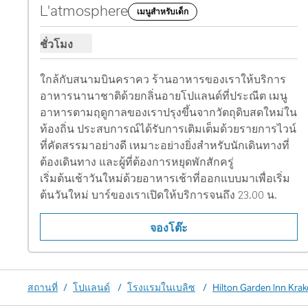
ภาพก่อนหน้า
ภาพ
1 จาก 4
L'atmosphere
เมนูสําหรับเด็ก
ชั่วโมง
แสดงชั่วโมงสําหรับ L'atmosphere
ใกล้กับสนามบินคราคว ร้านอาหารของเราให้บริการ
อาหารนานาชาติด้วยกลิ่นอายโปแลนด์ที่ประณีต เมนู
อาหารตามฤดูกาลของเราปรุงขึ้นจากวัตถุดิบสดใหม่ใน
ท้องถิ่น ประสบการณ์ได้รับการเติมเต็มด้วยรายการไวน์
ที่คัดสรรมาอย่างดี เหมาะอย่างยิ่งสําหรับนักเดินทางที่
ต้องเดินทาง และผู้ที่ต้องการหยุดพักสักครู่

เริ่มต้นเช้าวันใหม่ด้วยอาหารเช้าที่ออกแบบมาเพื่อเริ่ม
ต้นวันใหม่ บาร์ของเราเปิดให้บริการจนถึง 23.00 น.
จองโต๊ะ
สถานที่
/
โปแลนด์
/
โรงแรมในเบลิซ
/
Hilton Garden Inn Krak