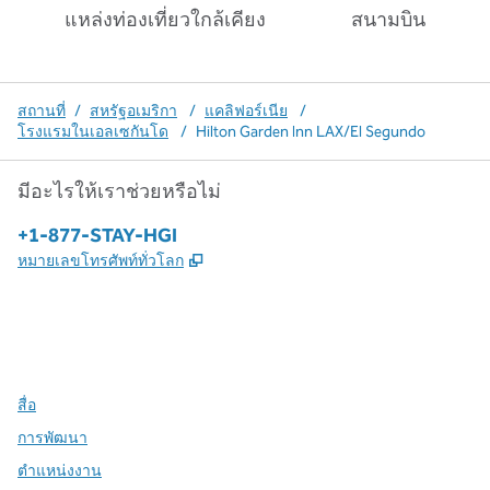
แหล่งท่องเที่ยวใกล้เคียง
สนามบิน
สถานที่
/
สหรัฐอเมริกา
/
แคลิฟอร์เนีย
/
โรงแรมในเอลเซกันโด
/
Hilton Garden Inn LAX/El Segundo
มีอะไรให้เราช่วยหรือไม่
โทรศัพท์:
+1-877-STAY-HGI
,
เปิดแท็บใหม่
หมายเลขโทรศัพท์ทั่วโลก
X
Facebook
Instagram
,
เปิดแท็บใหม่
,
เปิดแท็บใหม่
,
เปิดแท็บใหม่
สื่อ
การพัฒนา
ตำแหน่งงาน