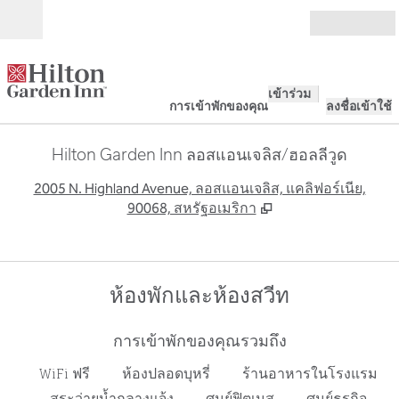
ข้ามไปที่เนื้อหา
เปิด
เข้าร่วม
การเข้าพักของคุณ
ลงชื่อเข้าใช้
Hilton Garden Inn ลอสแอนเจลิส/ฮอลลีวูด
,
เ
2005 N. Highland Avenue, ลอสแอนเจลิส, แคลิฟอร์เนีย,
90068, สหรัฐอเมริกา
ห้องพักและห้องสวีท
การเข้าพักของคุณรวมถึง
WiFi ฟรี
ห้องปลอดบุหรี่
ร้านอาหารในโรงแรม
สระว่ายน้ำกลางแจ้ง
ศูนย์ฟิตเนส
ศูนย์ธุรกิจ