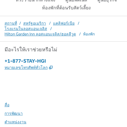
ห้องพักที่ต้อนรับสัตว์เลี้ยง
สถานที่
/
สหรัฐอเมริกา
/
แคลิฟอร์เนีย
/
โรงแรมในลอสแอนเจลิส
/
Hilton Garden Inn ลอสแอนเจลิส/ฮอลลีวูด
/
ห้องพัก
มีอะไรให้เราช่วยหรือไม่
โทรศัพท์:
+1-877-STAY-HGI
,
เปิดแท็บใหม่
หมายเลขโทรศัพท์ทั่วโลก
X
Facebook
Instagram
,
เปิดแท็บใหม่
,
เปิดแท็บใหม่
,
เปิดแท็บใหม่
สื่อ
การพัฒนา
ตำแหน่งงาน