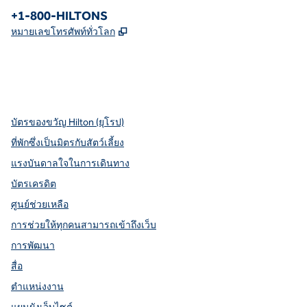
โทรศัพท์:
+1-800-HILTONS
,
เปิดแท็บใหม่
หมายเลขโทรศัพท์ทั่วโลก
X
Facebook
Instagram
youtube
pinterest
,
เปิดแท็บใหม่
,
เปิดแท็บใหม่
,
เปิดแท็บใหม่
,
เปิดแท็บใหม่
เปิดแท็บใหม่
บัตรของขวัญ Hilton (ยุโรป)
ที่พักซึ่งเป็นมิตรกับสัตว์เลี้ยง
แรงบันดาลใจในการเดินทาง
บัตรเครดิต
ศูนย์ช่วยเหลือ
การช่วยให้ทุกคนสามารถเข้าถึงเว็บ
การพัฒนา
สื่อ
ตำแหน่งงาน