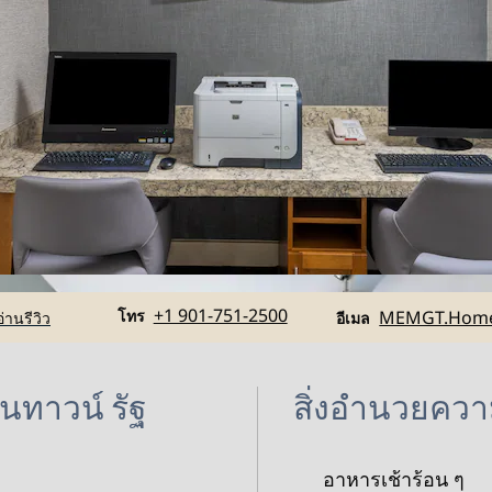
โทร
อีเมล
+1 901-751-2500
โทร
MEMGT.Hom
อ่านรีวิว
อีเมล
นทาวน์ รัฐ
สิ่งอํานวยค
อาหารเช้าร้อน ๆ