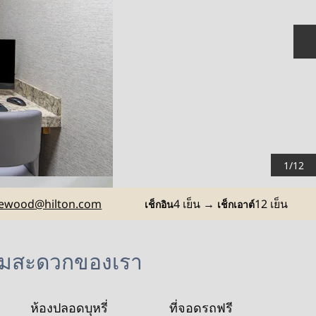
ส
1
/
12
ewood
@hilton.com
4 เย็น
→
12 เย็น
เช็กอิน
เช็กเอาต์
วามสะดวกของเรา
ห้องปลอดบุหรี่
ที่จอดรถฟรี