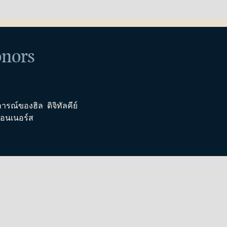
onors
ารณ์ของฮิล
ดิจิทัลคีย์
ออนเนอร์ส