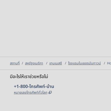
สถานที่
/
สหรัฐอเมริกา
/
เทนเนสซี
/
โรงแรมในเยอรมันทาวน์
/
Ho
มีอะไรให้เราช่วยหรือไม่
โทรศัพท์:
+1-800-โทรศัพท์-บ้าน
,
เปิดแท็บใหม่
หมายเลขโทรศัพท์ทั่วโลก
X
Facebook
Instagram