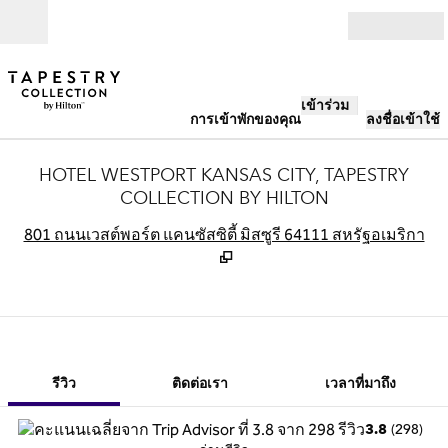
ข้ามไปที่เนื้อหา
เปิด
เข้าร่วม
การเข้าพักของคุณ
ลงชื่อเข้าใช้
HOTEL WESTPORT KANSAS CITY, TAPESTRY
COLLECTION BY HILTON
,
เ
801 ถนนเวสต์พอร์ต แคนซัสซิตี้ มิสซูรี 64111 สหรัฐอเมริกา
1 จาก 12
1
/
12
ภาพก่อนหน้า
ภาพถัดไป
ติดต่อเรา
รีวิว
ติดต่อเรา
เวลาที่มาถึง
(
298
)
3.8