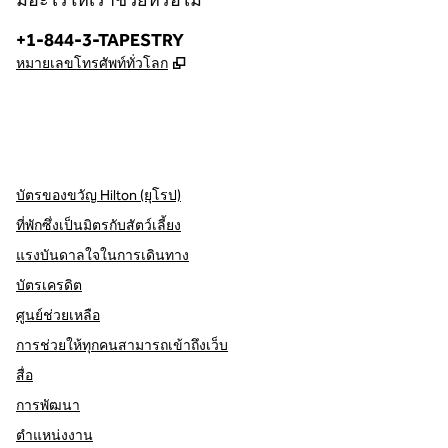
มีอะไรให้เราช่วยหรือไม่
โทรศัพท์:
+1-844-3-TAPESTRY
,
เปิดแท็บใหม่
หมายเลขโทรศัพท์ทั่วโลก
X
Facebook
Instagram
,
เปิดแท็บใหม่
,
เปิดแท็บใหม่
,
เปิดแท็บใหม่
บัตรของขวัญ Hilton (ยุโรป)
ที่พักซึ่งเป็นมิตรกับสัตว์เลี้ยง
แรงบันดาลใจในการเดินทาง
บัตรเครดิต
ศูนย์ช่วยเหลือ
การช่วยให้ทุกคนสามารถเข้าถึงเว็บ
สื่อ
การพัฒนา
ตำแหน่งงาน