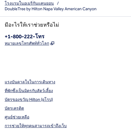
โรงแรมในอเมริกันแคนยอน
/
DoubleTree by Hilton Napa Valley American Canyon
มีอะไรให้เราช่วยหรือไม่
โทรศัพท์:
+1-800-222-โทร
,
เปิดแท็บใหม่
หมายเลขโทรศัพท์ทั่วโลก
X
Facebook
Instagram
,
เปิดแท็บใหม่
,
เปิดแท็บใหม่
,
เปิดแท็บใหม่
แรงบันดาลใจในการเดินทาง
ที่พักซึ่งเป็นมิตรกับสัตว์เลี้ยง
บัตรของขวัญ Hilton (ยุโรป)
บัตรเครดิต
ศูนย์ช่วยเหลือ
การช่วยให้ทุกคนสามารถเข้าถึงเว็บ