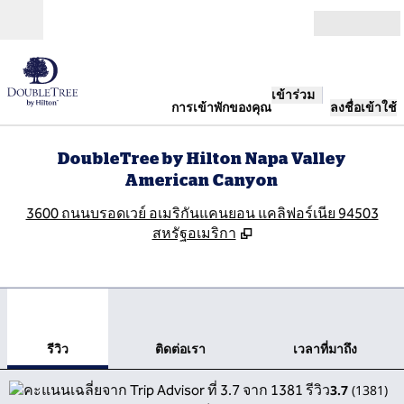
ข้ามไปที่เนื้อหา
เปิด
เข้าร่วม
การเข้าพักของคุณ
ลงชื่อเข้าใช้
DoubleTree by Hilton Napa Valley
American Canyon
,
เ
3600 ถนนบรอดเวย์ อเมริกันแคนยอน แคลิฟอร์เนีย 94503
สหรัฐอเมริกา
1
/
11
ภาพก่อนหน้า
ภาพ
1 จาก 11
ติดต่อเรา
รีวิว
ติดต่อเรา
เวลาที่มาถึง
3.7
(
1381
)