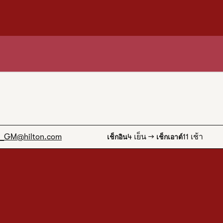
1 จาก 12
1
/
12
ภาพก่อนหน้า
ภาพถัดไป
P_GM
@hilton.com
4 เย็น
→
11 เช้า
เช็กอิน
เช็กเอาต์