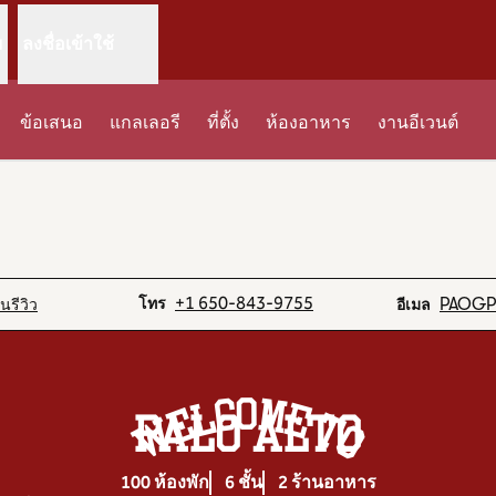
ม
ลงชื่อเข้าใช้
ข้อเสนอ
แกลเลอรี
ที่ตั้ง
ห้องอาหาร
งานอีเวนต์
ดแท็บใหม่
โทร
อีเมล
+1 650-843-9755
านรีวิว
โทร
PAOG
อีเมล
Welcome To
PALO ALTO
100 ห้องพัก
6 ชั้น
2 ร้านอาหาร