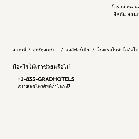
อัตราส่วนลด
ฮิลตัน ออนเ
สถานที่
/
สหรัฐอเมริกา
/
แคลิฟอร์เนีย
/
โรงแรมในพาโลอัลโต
มีอะไรให้เราช่วยหรือไม่
โทรศัพท์:
+1-833-GRADHOTELS
,
เปิดแท็บใหม่
หมายเลขโทรศัพท์ทั่วโลก
INSTAGRAM
อื่น ๆ
เปิดแท็บใหม่
,
เปิดแท็บใหม่