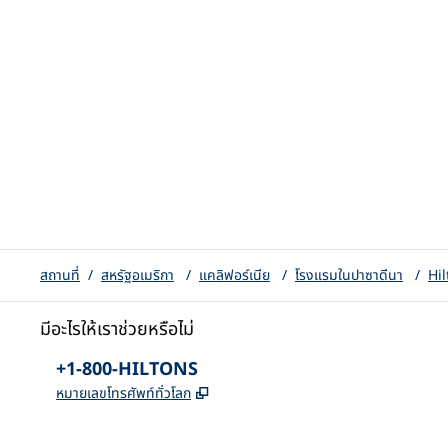
สถานที่
/
สหรัฐอเมริกา
/
แคลิฟอร์เนีย
/
โรงแรมในปาซาดีนา
/
Hi
มีอะไรให้เราช่วยหรือไม่
โทรศัพท์:
+1-800-HILTONS
,
เปิดแท็บใหม่
หมายเลขโทรศัพท์ทั่วโลก