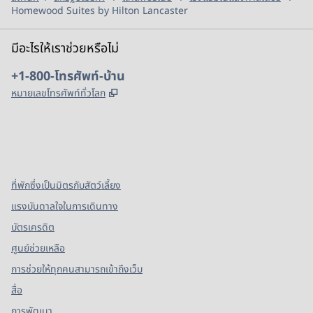
Homewood Suites by Hilton Lancaster
มีอะไรให้เราช่วยหรือไม่
โทรศัพท์:
+1-800-โทรศัพท์-บ้าน
,
เปิดแท็บใหม่
หมายเลขโทรศัพท์ทั่วโลก
X
Facebook
Instagram
,
เปิดแท็บใหม่
,
เปิดแท็บใหม่
,
เปิดแท็บใหม่
ที่พักซึ่งเป็นมิตรกับสัตว์เลี้ยง
แรงบันดาลใจในการเดินทาง
บัตรเครดิต
ศูนย์ช่วยเหลือ
การช่วยให้ทุกคนสามารถเข้าถึงเว็บ
สื่อ
การพัฒนา