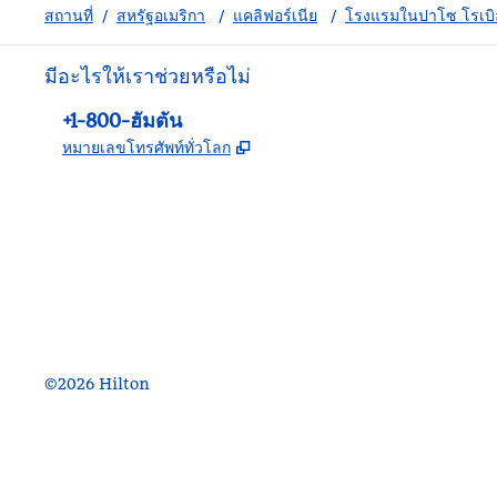
สถานที่
/
สหรัฐอเมริกา
/
แคลิฟอร์เนีย
/
โรงแรมในปาโซ โรเบิ
มีอะไรให้เราช่วยหรือไม่
โทรศัพท์:
+1-800-ฮัมตัน
,
เปิดแท็บใหม่
หมายเลขโทรศัพท์ทั่วโลก
Facebook
X
Instagram
,
เปิดแท็บใหม่
,
เปิดแท็บใหม่
,
เปิดแท็บใหม่
©
2026
Hilton