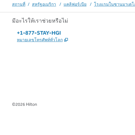
สถานที่
/
สหรัฐอเมริกา
/
แคลิฟอร์เนีย
/
โรงแรมในซานมาเตโ
มีอะไรให้เราช่วยหรือไม่
โทรศัพท์:
+1-877-STAY-HGI
,
เปิดแท็บใหม่
หมายเลขโทรศัพท์ทั่วโลก
X
Facebook
Instagram
,
เปิดแท็บใหม่
,
เปิดแท็บใหม่
,
เปิดแท็บใหม่
©
2026
Hilton