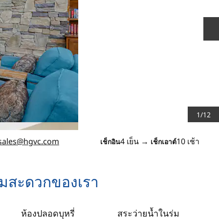
ส
1
/
12
sales
@hgvc.com
4 เย็น
→
10 เช้า
เช็กอิน
เช็กเอาต์
วามสะดวกของเรา
ห้องปลอดบุหรี่
สระว่ายน้ำในร่ม