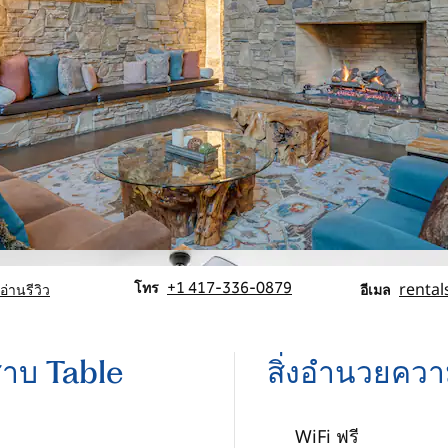
โทร
อีเมล
โทร
+1 417-336-0879
rental
อ่านรีวิว
อีเมล
สาบ Table
สิ่งอํานวยค
WiFi ฟรี