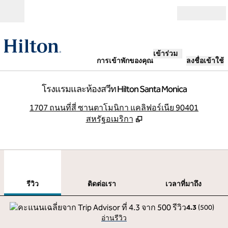
ข้ามไปที่เนื้อหา
เปิด
เข้าร่วม
การเข้าพักของคุณ
ลงชื่อเข้าใช้
โรงแรมและห้องสวีท Hilton Santa Monica
,
เ
1707 ถนนที่สี่ ซานตาโมนิกา แคลิฟอร์เนีย 90401
สหรัฐอเมริกา
1
/
12
ภาพก่อนหน้า
ภาพ
1 จาก 12
ติดต่อเรา
รีวิว
ติดต่อเรา
เวลาที่มาถึง
4.3
(
500
)
อ่านรีวิว