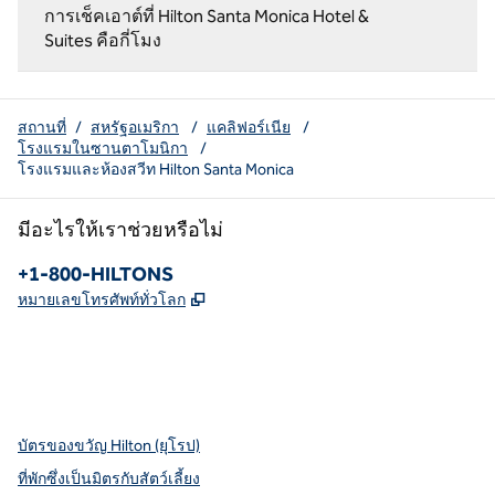
การเช็คเอาต์ที่ Hilton Santa Monica Hotel &
Suites คือกี่โมง
สถานที่
/
สหรัฐอเมริกา
/
แคลิฟอร์เนีย
/
โรงแรมในซานตาโมนิกา
/
โรงแรมและห้องสวีท Hilton Santa Monica
มีอะไรให้เราช่วยหรือไม่
โทรศัพท์:
+1-800-HILTONS
,
เปิดแท็บใหม่
หมายเลขโทรศัพท์ทั่วโลก
X
Facebook
Instagram
youtube
pinterest
,
เปิดแท็บใหม่
,
เปิดแท็บใหม่
,
เปิดแท็บใหม่
,
เปิดแท็บใหม่
เปิดแท็บใหม่
บัตรของขวัญ Hilton (ยุโรป)
ที่พักซึ่งเป็นมิตรกับสัตว์เลี้ยง