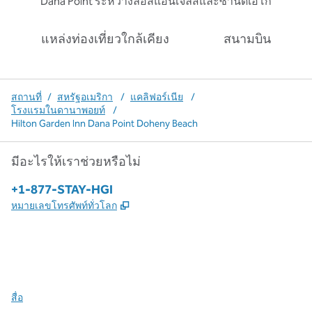
Dana Point ระหว่างลอสแอนเจลิสและซานดิเอโก
แหล่งท่องเที่ยวใกล้เคียง
สนามบิน
สถานที่
/
สหรัฐอเมริกา
/
แคลิฟอร์เนีย
/
โรงแรมในดานาพอยท์
/
Hilton Garden Inn Dana Point Doheny Beach
มีอะไรให้เราช่วยหรือไม่
โทรศัพท์:
+1-877-STAY-HGI
,
เปิดแท็บใหม่
หมายเลขโทรศัพท์ทั่วโลก
X
Facebook
Instagram
,
เปิดแท็บใหม่
,
เปิดแท็บใหม่
,
เปิดแท็บใหม่
สื่อ