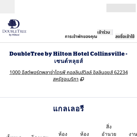
ข้ามไปที่เนื้อหา
เปิด
เข้าร่วม
การเข้าพักของคุณ
ลงชื่อเข้าใช้
DoubleTree by Hilton Hotel Collinsville -
เซนต์หลุยส์
,
เ
1000 อีสต์พอร์ตพลาซ่าไดรฟ์ คอลลินส์วิลล์ อิลลินอยส์ 62234
สหรัฐอเมริกา
แกลเลอรี
สิ่ง
ห้อง
ห้อง
อำนวย
งา