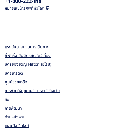
โทรศัพท์:
+1-800-222-โทร
,
เปิดแท็บใหม่
หมายเลขโทรศัพท์ทั่วโลก
X
Facebook
Instagram
,
เปิดแท็บใหม่
,
เปิดแท็บใหม่
,
เปิดแท็บใหม่
แรงบันดาลใจในการเดินทาง
ที่พักซึ่งเป็นมิตรกับสัตว์เลี้ยง
บัตรของขวัญ Hilton (ยุโรป)
บัตรเครดิต
ศูนย์ช่วยเหลือ
การช่วยให้ทุกคนสามารถเข้าถึงเว็บ
สื่อ
การพัฒนา
ตำแหน่งงาน
แผนผังเว็บไซต์